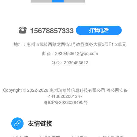
等6个研发机构的资源，形成研发网络体系，共同开发具有自主
此技术采用了高精度变频技术及控制技术，在解除影响电梯舒
2025-05-10
123
知识产权的高端电梯产品，实现资源共享。
适性的噪音，振动，加减速等问题的同时，其安全装置还采用
了能够耐1000度高温的陶瓷材料，因此即便处于超高速运行状
奥的斯电梯（中国）有限公司
态，也能保障乘客的安全。三菱电机正致力于人性化、高安全
美国奥的斯(OTIS)电梯公司是世界上最大的一家电梯跨国公
性电梯的开发研究。
15678857333
司，也是电梯创始公司；世界上最高的100幢建筑大多采用奥的
打我电话
斯的电梯产品，拥有世界上最领先的产品和管理技术，中国天
2025-05-10
123
津奥的斯电梯有限公司正是在这样优势组合下，取得了成功发
地址：惠州市鹅岭西路龙西街3号政盈商务大厦5层F1-2单元
展。
杭州西奥电梯有限公司
邮箱：
2930453612@qq.com
在杭州余杭国家级经济技术开发区，有一家备受瞩目的电梯制
造企业——杭州西奥电梯有限公司。自 2004 年成立以来，它
Q Q：2930453612
凭借卓越的创新能力和强大的综合实力，在电梯行业中一路高
2025-05-10
123
歌猛进，稳居行业前三，已然成为智慧楼宇交通领域的领航
者。
菱王电梯有限公司
菱王电梯是特殊设备电梯制造、安装、改造和维修保养 的A级
Copyright © 2022-2026 惠州瑞哈希信息科技有限公司
粤公网安备
资质制造厂家 ，具有国家质检总局颁发的电梯制造、安装、改
44130202001247
造和维修保养的A级资质
2025-05-10
123
粤ICP备2023038495号
瑞哈希电梯资讯平台介绍
瑞哈希电梯行业信息资讯平台，致力于打造电梯行业最具实用
友情链接
价值的信息枢纽，为电梯采购者、使用者和服务商提供全方位
的支持和服务。平台整合行业资源，覆盖电梯全生命周期需
2025-09-08
123
求，从采购选型、安装维保到更新改造，提供一站式解决方