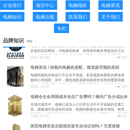
歌猛进，稳居行业前三，已然成为智慧楼宇交通领域的领航
企业排行
项目中心
电梯报价
电梯资讯
者。
菱王电梯有限公司
菱王电梯是特殊设备电梯制造、安装、改造和维修保养 的A级
电梯知识
电梯法规
联系我们
关于我们
资质制造厂家 ，具有国家质检总局颁发的电梯制造、安装、改
造和维修保养的A级资质
2025-05-10
123
专栏
瑞哈希电梯资讯平台介绍
品牌知识
/ title
瑞哈希电梯行业信息资讯平台，致力于打造电梯行业最具实用
价值的信息枢纽，为电梯采购者、使用者和服务商提供全方位
的支持和服务。平台整合行业资源，覆盖电梯全生命周期需
2025-09-08
123
求，从采购选型、安装维保到更新改造，提供一站式解决方
案。
电梯资讯 | 轿厢内饰颜色搭配，视觉疲劳预防原则
电梯轿厢的内饰设计不仅关乎美观，更直接影响乘客的乘坐体
验和心理感受。其中，颜色搭配是影响视觉舒适度的重要因素
之一。合理的颜色选择能够有效预防视觉疲劳，提升整体乘坐
2025-12-15
123
环境的舒适性与安全性。在电梯轿厢的设计中，色彩的运用需
遵循一定的原则。首先，应避免使用过于鲜艳或对比强烈的颜
电梯全生命周期成本包含广告费吗？梯内广告分成比例
色组合。例如，红与绿、蓝与橙等高对比色虽然能吸引注意
在现代城市中，电梯已成为人们日常生活中不可或缺的交通工
力，但长时间接触容易导致视觉疲劳，甚至引发不适感。因
具。随着城市化进程的加快，电梯的数量也在逐年增加。然而，
此，在实际应用中，设计师通
除了基本的安装和维护成本外，电梯的全生命周期成本也逐渐受
2025-12-15
123
到关注，其中就包括了梯内广告费用及相关的分成比例问题。电
梯全生命周期成本通常指的是从电梯的采购、安装、运行、维护
医院电梯安装后能接担架车自动识别吗？无需按键
到最终报废的整个过程中所涉及的所有费用。这些费用不仅包括