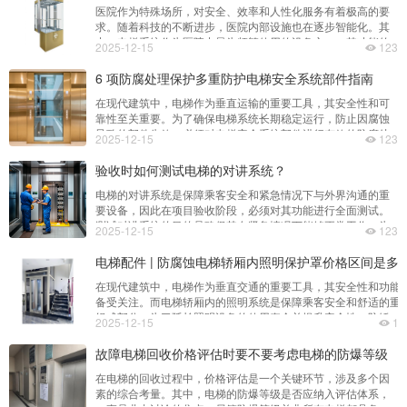
医院作为特殊场所，对安全、效率和人性化服务有着极高的要
设备本身的购置成本、安装调试费用、日常维护和修理费用，还
求。随着科技的不断进步，医院内部设施也在逐步智能化。其
可能涵盖一
中，电梯系统作为医院中最为频繁使用的设备之一，其功能的
2025-12-15
123
优化直接影响到患者转运、医护人员工作效率以及整体运营质
量。近年来，一种新型的电梯技术逐渐引起关注——医院电梯
6 项防腐处理保护多重防护电梯安全系统部件指南
安装后能否接担架车自动识别，无需按键。在传统医院中，电
在现代建筑中，电梯作为垂直运输的重要工具，其安全性和可
梯的使用通常需要人工操作，比如按下楼层按钮、开关门等。
靠性至关重要。为了确保电梯系统长期稳定运行，防止因腐蚀
对于担架车而言，这一过
导致的部件失效，必须对电梯安全系统部件进行有效的防腐处
2025-12-15
123
理。以下是6项关键的防腐处理措施，为电梯安全系统提供多重
防护。首先，表面涂层处理是常见的防腐手段之一。通过喷涂
验收时如何测试电梯的对讲系统？
或浸涂的方式，在金属部件表面形成一层保护膜，能够有效隔
电梯的对讲系统是保障乘客安全和紧急情况下与外界沟通的重
绝空气中的水分和腐蚀性气体。常用的涂料包括环氧树脂、聚
要设备，因此在项目验收阶段，必须对其功能进行全面测试。
氨酯和氟碳漆等，它们
测试对讲系统的目的是确保其在紧急情况下能够正常工作，为
2025-12-15
123
乘客提供及时有效的帮助。首先，在测试前需要准备好相关的
工具和资料，包括对讲系统的技术手册、安装图纸以及测试记
电梯配件 | 防腐蚀电梯轿厢内照明保护罩价格区间是多
录表等。同时，应确认测试人员具备相应的专业知识和操作技
在现代建筑中，电梯作为垂直交通的重要工具，其安全性和功能
能，以确保测试过程的安全性和准确性。接下来，进行初步检
备受关注。而电梯轿厢内的照明系统是保障乘客安全和舒适的重
查。这一步主要是确认对
组成部分。为了延长照明设备的使用寿命并提升安全性，防锈、
2025-12-15
12
腐蚀的电梯轿厢内照明保护罩成为不可或缺的配件之一。这类保
罩不仅能够防止湿气、灰尘等对灯具造成损害，还能有效减少因
故障电梯回收价格评估时要不要考虑电梯的防爆等级
蚀导致的故障率，从而降低维护成本。防腐蚀电梯轿厢内照明保
在电梯的回收过程中，价格评估是一个关键环节，涉及多个因
罩的材质通常包括不锈钢、铝合金以及高密度塑料等。其中
素的综合考量。其中，电梯的防爆等级是否应纳入评估体系，
一直是业内讨论的焦点。尽管防爆等级并非所有电梯都具备，