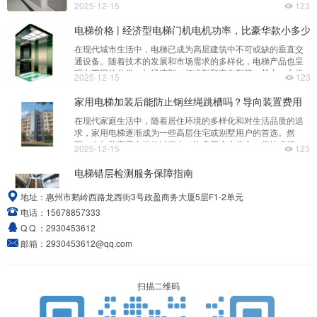
2025-12-15
123
但在特定行业和环境下，这一参数对电梯的价值具有重要影
响。首先，需要明确什么是电梯的防爆等级。防爆等级是指电
电梯价格 | 经济型电梯门机电机功率，比豪华款小多少
梯在易燃易爆环境中运行时的安全性能指标，通常依据国际或
在现代城市生活中，电梯已成为高层建筑中不可或缺的垂直交
国家标准进行划分，如GB/T 3811-2017《起重机设计规范》中
通设备。随着技术的发展和市场需求的多样化，电梯产品也呈
对防爆电梯
现出不同的分类，如经济型、标准型和豪华型等。其中，电梯
2025-12-15
123
门机电机功率作为影响电梯性能和成本的重要因素，成为消费
者关注的焦点之一。本文将深入探讨经济型电梯门机电机功率
家用电梯加装后能防止钢丝绳跳槽吗？导向装置费用
与豪华款相比究竟小多少，并分析其背后的技术与成本差异。
在现代家庭生活中，随着居住环境的多样化和对生活品质的追
首先，我们需要明确电梯门机电机的作用。门机电机是电梯门
求，家用电梯逐渐成为一些高层住宅或别墅用户的首选。然
系统的核心部件，负责驱
而，在加装家用电梯的过程中，许多用户会关心一些技术细
2025-12-15
123
节，例如“加装后是否能防止钢丝绳跳槽”以及“导向装置费用”等
问题。这些问题不仅关系到电梯的安全性，也直接影响到后期
电梯错层检测服务保障指南
的维护成本。首先，关于“家用电梯加装后能否防止钢丝绳跳
在现代城市生活中，电梯作为高层建筑中不可或缺的垂直交通
槽”，需要明确的是，钢丝绳跳槽是指电梯运行过程中，钢丝绳
地址：
惠州市鹅岭西路龙西街3号政盈商务大厦5层F1-2单元
工具，其安全运行直接关系到人们的生命财产安全。随着电梯
从曳引轮或导向轮上
电话：
15678857333
数量的不断增长，电梯错层问题成为影响安全运行的重要因素
2025-12-15
123
之一。为了有效预防和解决这一问题，建立一套完善的“电梯错
Q Q ：
2930453612
层检测服务保障指南”显得尤为重要。首先，电梯错层是指电梯
货梯最快速度能跑2.1m/s吗？需要专家评审吗
邮箱：
2930453612@qq.com
在运行过程中未能准确停靠在指定楼层，导致乘客无法正常上
在现代建筑中，货梯作为物流运输的重要工具，其性能参数直
下。这种现象可能由多种原因引起，包括控制系统故障、传感
接影响到货物运输的效率与安全性。其中，货梯的速度是一个
器失灵、机械部件磨
关键指标，尤其是在高层建筑或大型仓库中，货梯的运行速度
扫描二维码
2025-12-15
123
直接关系到整体物流系统的运作效率。近年来，随着技术的发
展，市场上出现了许多新型货梯产品，其速度不断提升，甚至
电梯资讯 | 现代写字楼电梯装潢如何搭配简约线条更大气