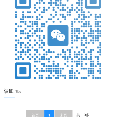
有传言称某些货梯的最高速度可以达到2.1米/秒。那么，货梯最
电梯作为现代写字楼的重要组成部分，不仅是垂直交通的工具，
快速度真的能跑2.1米/秒吗？是否需要专家评审呢？首先，我们
空间美学的体现。随着人们对办公环境品质要求的提升，电梯内
需要了解货
逐渐成为关注的焦点。在众多设计风格中，简约线条的搭配因其
2025-12-15
看的特点，成为许多写字楼电梯装饰的首选。简约线条的设计理念
多”，通过简洁的造型和流畅的线条，营造出干净利落的空间感。
电梯资讯 | 采购合同注明维保人员的资质要求，确保服
够有效提升空间的视觉层次，还能让整个电梯内部显得
在现代城市中，电梯已成为人们日常生活中不可或缺的垂直交通
着城市化进程的加快，电梯数量持续增长，其安全运行和高效维
性愈发凸显。为了确保电梯的稳定运行和乘客的安全，采购合同
2025-12-15
人员的资质要求日益受到重视。通过明确维保人员的资质标准，
提升服务质量，还能有效降低安全隐患，保障企业和用户的利益
电梯项目 | 7项安全升级！工厂货梯轿厢扩容载重提升
维保人员的资质是衡量其专业能力的重要依据。电梯作为一种复
电梯项目 | 7项安全升级！工厂货梯轿厢扩容载重提升的防护配
设备，涉及电气、
制造的发展，工厂内部对物流运输的需求日益增长，传统的货梯
现代化生产流程的需求。为了提高效率、保障安全，许多工厂开
2025-12-15
行升级改造。其中，轿厢扩容与载重提升成为核心需求之一，而
中，安全防护配置的优化同样至关重要。首先，加强轿厢结构强
上海三菱电梯有限公司
的基础。在扩容和提升载重的过程中，轿厢的材质和结构必须进
三菱电机的电梯产品自1950年开始服务于中国市场并首次面向
确
中国销售电梯以来,多年来，一直致力于将世界上最先进的研究
认证
/ title
开发技术成果引入中国，推动中国国内电梯行业技术的进步与
2025-05-10
123
产品的革新，并以技术、质量及优质的售后服务先后赢得了北
京饭店,上海金茂大厦等著名项目的订单。 随着中国经济的不断
日立电梯（中国）有限公司
发展，建筑的层高也不断提升，电梯的安全性及舒适性也就成
日立电梯充分整合了亚洲研发中心、上海研发中心、扶梯研发
了衡量建筑整体水准的一项重要指标。在2006年中国国际电梯
共：0条
首页
1
末页
中心、电机研发中心、楼宇技术研发中心、日本水户研发中心
展示会上，三菱电机展示了世界上18m/秒的最高速电梯技术。