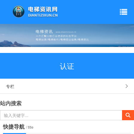
上海三菱电梯有限公司
三菱电机的电梯产品自1950年开始服务于中国市场并首次面向
中国销售电梯以来,多年来，一直致力于将世界上最先进的研究
开发技术成果引入中国，推动中国国内电梯行业技术的进步与
2025-05-10
123
产品的革新，并以技术、质量及优质的售后服务先后赢得了北
京饭店,上海金茂大厦等著名项目的订单。 随着中国经济的不断
日立电梯（中国）有限公司
发展，建筑的层高也不断提升，电梯的安全性及舒适性也就成
日立电梯充分整合了亚洲研发中心、上海研发中心、扶梯研发
了衡量建筑整体水准的一项重要指标。在2006年中国国际电梯
认证
中心、电机研发中心、楼宇技术研发中心、日本水户研发中心
展示会上，三菱电机展示了世界上18m/秒的最高速电梯技术。
等6个研发机构的资源，形成研发网络体系，共同开发具有自主
此技术采用了高精度变频技术及控制技术，在解除影响电梯舒
2025-05-10
123
知识产权的高端电梯产品，实现资源共享。
适性的噪音，振动，加减速等问题的同时，其安全装置还采用
了能够耐1000度高温的陶瓷材料，因此即便处于超高速运行状
奥的斯电梯（中国）有限公司
态，也能保障乘客的安全。三菱电机正致力于人性化、高安全
专栏
美国奥的斯(OTIS)电梯公司是世界上最大的一家电梯跨国公
性电梯的开发研究。
司，也是电梯创始公司；世界上最高的100幢建筑大多采用奥的
斯的电梯产品，拥有世界上最领先的产品和管理技术，中国天
2025-05-10
123
站内搜索
津奥的斯电梯有限公司正是在这样优势组合下，取得了成功发
展。
杭州西奥电梯有限公司
在杭州余杭国家级经济技术开发区，有一家备受瞩目的电梯制
造企业——杭州西奥电梯有限公司。自 2004 年成立以来，它
快捷导航
/ title
凭借卓越的创新能力和强大的综合实力，在电梯行业中一路高
2025-05-10
123