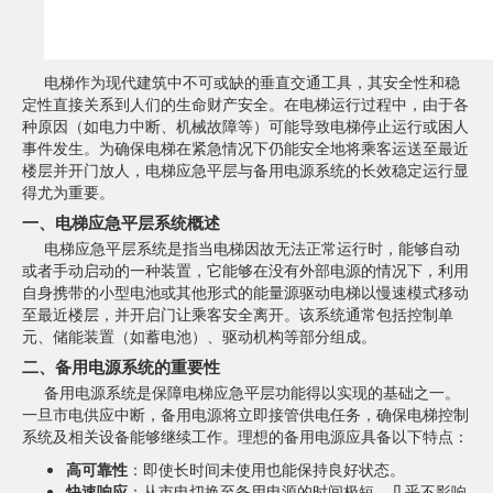
电梯作为现代建筑中不可或缺的垂直交通工具，其安全性和稳
定性直接关系到人们的生命财产安全。在电梯运行过程中，由于各
种原因（如电力中断、机械故障等）可能导致电梯停止运行或困人
事件发生。为确保电梯在紧急情况下仍能安全地将乘客运送至最近
楼层并开门放人，电梯应急平层与备用电源系统的长效稳定运行显
得尤为重要。
一、电梯应急平层系统概述
电梯应急平层系统是指当电梯因故无法正常运行时，能够自动
或者手动启动的一种装置，它能够在没有外部电源的情况下，利用
自身携带的小型电池或其他形式的能量源驱动电梯以慢速模式移动
至最近楼层，并开启门让乘客安全离开。该系统通常包括控制单
元、储能装置（如蓄电池）、驱动机构等部分组成。
二、备用电源系统的重要性
备用电源系统是保障电梯应急平层功能得以实现的基础之一。
一旦市电供应中断，备用电源将立即接管供电任务，确保电梯控制
系统及相关设备能够继续工作。理想的备用电源应具备以下特点：
高可靠性
：即使长时间未使用也能保持良好状态。
快速响应
：从市电切换至备用电源的时间极短，几乎不影响