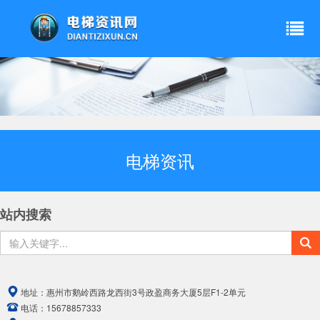
电梯资讯
站内搜索
地址：
惠州市鹅岭西路龙西街3号政盈商务大厦5层F1-2单元
电话：
15678857333