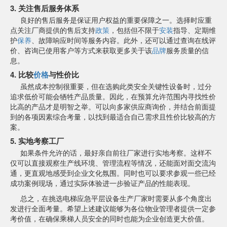
3. 关注售后服务体系
良好的售后服务是保证用户权益的重要保障之一。选择时应重
点关注厂商提供的售后支持
政策
，包括但不限于
安装
指导、定期维
护
保养
、故障响应时间等服务内容。此外，还可以通过查询在线评
价、咨询已使用客户等方式来获取更多关于该
品牌
服务质量的信
息。
4. 比较
价格
与性价比
虽然成本控制很重要，但在选购此类安全关键性设备时，过分
追求低价可能会牺牲产品质量。因此，在预算允许范围内寻找性价
比高的产品才是明智之举。可以向多家供应商询价，并结合前面提
到的各项因素综合考量，以找到最适合自己需求且性价比较高的方
案。
5. 实地考察工厂
如果条件允许的话，最好亲自前往厂家进行实地考察。这样不
仅可以直接观察生产线环境、管理流程等情况，还能面对面交流沟
通，更直观地感受到企业文化氛围。同时也可以要求参观一些已经
成功案例现场，通过实际体验进一步验证产品的性能表现。
总之，在挑选电梯应急平层设备生产厂家时需要从多个角度出
发进行全面考量。希望上述建议能够为各位物业管理者提供一定参
考价值，在确保乘梯人员安全的同时也能为企业创造更大价值。