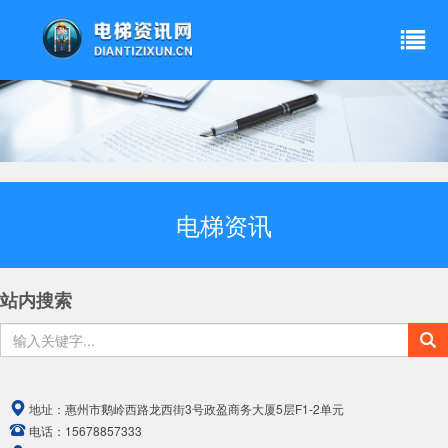
电梯资讯
站内搜索
地址：
惠州市鹅岭西路龙西街3号政盈商务大厦5层F1-2单元
电话：
15678857333