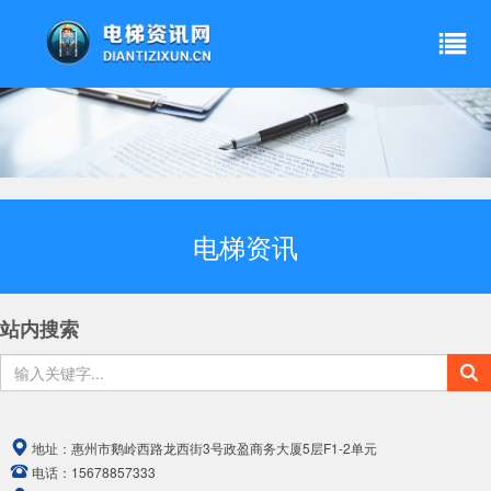
电梯资讯
站内搜索
地址：
惠州市鹅岭西路龙西街3号政盈商务大厦5层F1-2单元
电话：
15678857333