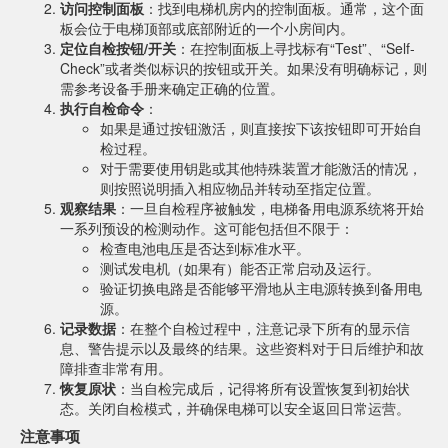
访问控制面板
：找到电梯机房内的控制面板。通常，这个面
板会位于电梯顶部或底部附近的一个小房间内。
定位自检按钮/开关
：在控制面板上寻找标有“Test”、“Self-
Check”或者类似标识的按钮或开关。如果没有明确标记，则
需参考设备手册来确定正确的位置。
执行自检命令
：
如果是通过按钮激活，则直接按下该按钮即可开始自
检过程。
对于需要使用钥匙或其他特殊装置才能激活的情况，
则按照说明插入相应物品并转动至指定位置。
观察结果
：一旦自检程序被触发，电梯备用电源系统将开始
一系列预设的检测动作。这可能包括但不限于：
检查电池电压是否达到标准水平。
测试发电机（如果有）能否正常启动及运行。
验证切换电路是否能够平滑地从主电源转换到备用电
源。
记录数据
：在整个自检过程中，注意记录下所有的显示信
息、警告提示以及最终的结果。这些资料对于日后维护和故
障排查非常有用。
恢复原状
：当自检完成后，记得将所有设置恢复到初始状
态。关闭自检模式，并确保电梯可以安全返回日常运营。
注意事项