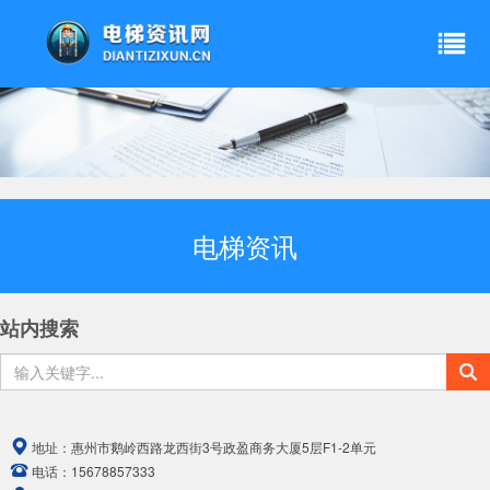
电梯资讯
站内搜索
地址：
惠州市鹅岭西路龙西街3号政盈商务大厦5层F1-2单元
电话：
15678857333