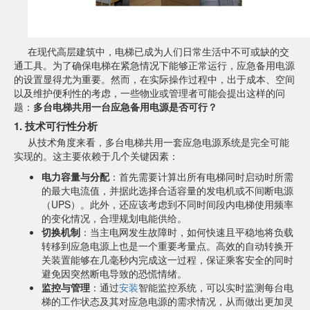
在现代高层建筑中，电梯已成为人们日常生活中不可或缺的交
通工具。为了确保电梯在紧急情况下能够正常运行，应急备用电源
的设置显得尤为重要。然而，在实际操作过程中，出于成本、空间
以及维护便利性的考虑，一些物业或管理者可能会提出这样的问
题：
多台电梯共用一台应急备用电源是否可行？
1. 技术可行性分析
从技术角度来看，多台电梯共用一套应急电源系统是完全可能
实现的。这主要依赖于几个关键因素：
电力容量与分配
：首先需要计算出所有电梯同时启动时所需
的最大电流值，并据此选择合适容量的发电机或不间断电源
（UPS）。此外，还应该考虑到不同时间段内电梯使用频率
的变化情况，合理规划电能供给。
切换机制
：当主电网发生故障时，如何快速且平稳地将负载
转移到应急电源上也是一个重要考量点。高效的自动转换开
关装置能够在几毫秒内完成这一过程，保证乘客安全的同时
避免因突然断电导致的恐慌情绪。
监控与管理
：通过
安装
智能监控系统，可以实时监测每台电
梯的工作状态及其对应急电源的需求情况，从而做出更加灵