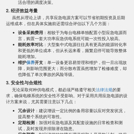
活合理的调度决策。
2. 经济效益考量
虽然从理论上讲，共享应急电源方案可以节省初期投资及后期
运维成本，但在具体实施前还需综合评估以下几个方面：
设备采购费用
：相较于为每台电梯单独配置小型应急电源而
言，购置一套大功率应急供电系统可能一次性投入较高。
能耗效率对比
：大型集中式电源往往具有更高的能源转化率
和更低的单位成本，但从长远来看，频繁启停可能导致整体
能耗增加。
维护
保养
开支
：单一设备更容易管理和维护，但一旦出现故
障，则影响范围更大；而分散布置虽然增加了检修难度，却
也降低了单次事故的风险等级。
3. 安全性与合规性
无论采取何种供电模式，都必须严格遵守相关
法律法规
的要
求，确保电梯系统的安全性不受影响。对于采用共用应急电源的设
计方案来说，尤其需要注意以下几点：
冗余设计
：建议增设一定比例的备用容量以应对突发状况，
提高整个系统的可靠性。
定期检测
：加强对应急电源及其配套设施的日常检查和测
试，及时发现并排除潜在隐患。