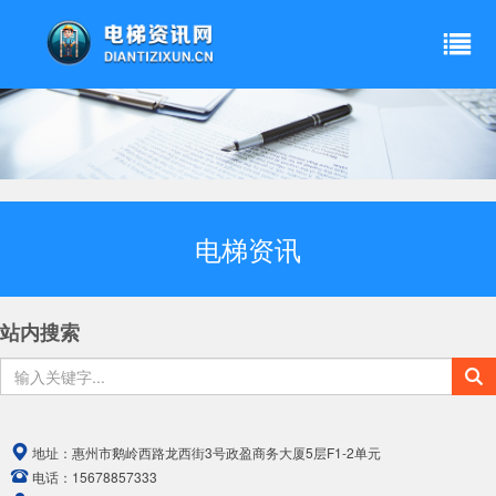
电梯资讯
站内搜索
地址：
惠州市鹅岭西路龙西街3号政盈商务大厦5层F1-2单元
电话：
15678857333