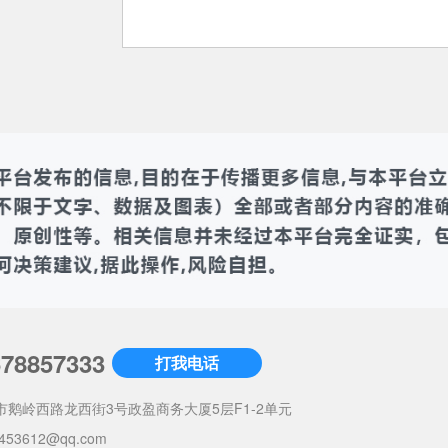
678857333
打我电话
市鹅岭西路龙西街3号政盈商务大厦5层F1-2单元
453612@qq.com