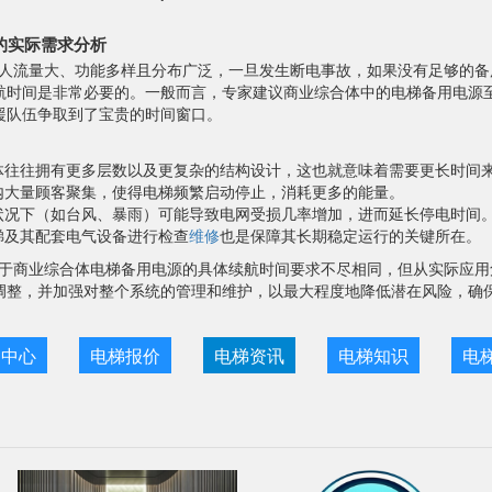
源的实际需求分析
人流量大、功能多样且分布广泛，一旦发生断电事故，如果没有足够的备
航时间是非常必要的。一般而言，专家建议商业综合体中的电梯备用电源
援队伍争取到了宝贵的时间窗口。
体往往拥有更多层数以及更复杂的结构设计，这也就意味着需要更长时间
内大量顾客聚集，使得电梯频繁启动停止，消耗更多的能量。
状况下（如台风、暴雨）可能导致电网受损几率增加，进而延长停电时间
梯及其配套电气设备进行检查
维修
也是保障其长期稳定运行的关键所在。
于商业综合体电梯备用电源的具体续航时间要求不尽相同，但从实际应用
调整，并加强对整个系统的管理和维护，以最大程度地降低潜在风险，确
目中心
电梯报价
电梯资讯
电梯知识
电