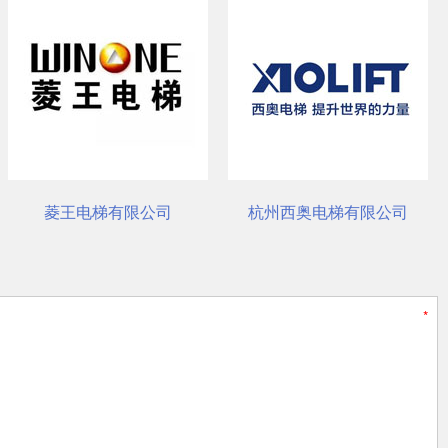
菱王电梯有限公司
杭州西奥电梯有限公司