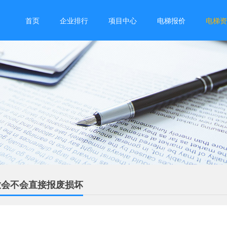
首页
企业排行
项目中心
电梯报价
电梯资
放会不会直接报废损坏