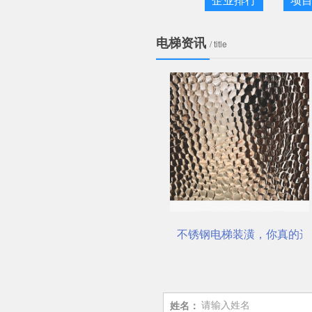
电梯资讯
/ title
公司
电梯不锈钢装饰板厂家
不锈钢电梯装潢，你真的选
姓名：