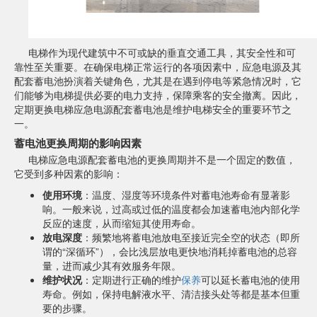
电梯作为现代建筑中不可或缺的垂直交通工具，其安全性和可
靠性至关重要。在确保电梯正常运行的各项因素中，应急电源及其
配套蓄电池扮演着关键角色，尤其是在遇到停电等紧急情况时，它
们能够为电梯提供必要的电力支持，保障乘客的安全撤离。因此，
定期更换电梯应急电源配套蓄电池是维护电梯安全的重要环节之
一。
蓄电池更换周期的影响因素
电梯应急电源配套蓄电池的更换周期并不是一个固定的数值，
它受到多种因素的影响：
使用环境
：温度、湿度等环境条件对蓄电池寿命有显著影
响。一般来说，过高或过低的温度都会加速蓄电池内部化学
反应的速度，从而缩短其使用寿命。
放电深度
：频繁地将蓄电池放电至接近完全空的状态（即所
谓的“深循环”），会比浅层放电更快地消耗掉蓄电池的总容
量，进而减少其有效服务年限。
维护状况
：定期进行正确的维护
保养
可以延长蓄电池的使用
寿命。例如，保持电解液水平、清洁接头处等都是基本但重
要的步骤。