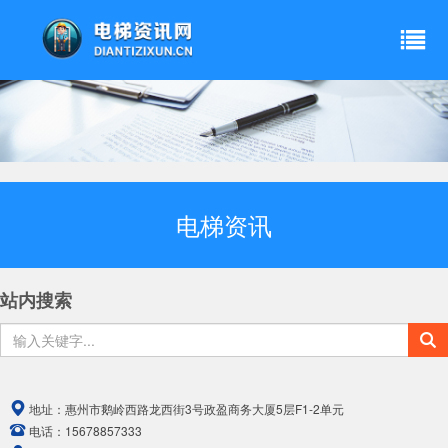
电梯资讯
站内搜索
地址：
惠州市鹅岭西路龙西街3号政盈商务大厦5层F1-2单元
电话：
15678857333