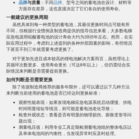
品牌
与质量
：不同
品牌
、型号之间的蓄电池在设计、材料等
方面存在差异，这也直接决定了它们各自的使用寿命。
一般建议的更换周期
虽然具体到每一种类型的蓄电池，其最佳更换时间点可能有所
不同，但根据行业惯例及制造商提供的指导信息来看，大多数电梯
应急电源用铅酸蓄电池的设计寿命大约为3到5年左右。然而，在实
际应用过程中，考虑到上述提到的各种外部因素的影响，有些情况
下甚至不到三年就需要考虑更换了。
对于更加先进且成本较高的锂电池解决方案而言，虽然理论上
其循环次数更多、使用寿命更长（可达8年以上），但仍需结合实
际情况来判断是否需要提前更换。
如何判断是否需要更换
除了依据制造商推荐的服务年限外，还可以通过以下几种方法
来判断当前使用的蓄电池是否已经达到更换标准：
观察性能表现：如果发现电梯应急电源系统启动缓慢、供电
时间明显缩短等情况，则可能是蓄电池老化导致；
检查外观状态：查看是否有明显的物理损伤、膨胀变形等问
题出现；
测量电压值：利用专业工具定期检测蓄电池组的整体电压以
及单体电池间的均衡性，当发现异常时应及时处理。