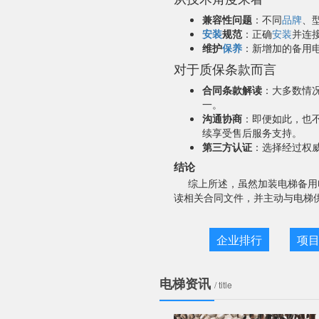
兼容性问题
：不同
品牌
、
安装
规范
：正确
安装
并连
维护
保养
：新增加的备用
对于质保条款而言
合同条款解读
：大多数情
一。
沟通协商
：即便如此，也
续享受售后服务支持。
第三方认证
：选择经过权
结论
综上所述，虽然加装电梯备用
读相关合同文件，并主动与电梯
企业排行
项
电梯资讯
/ title