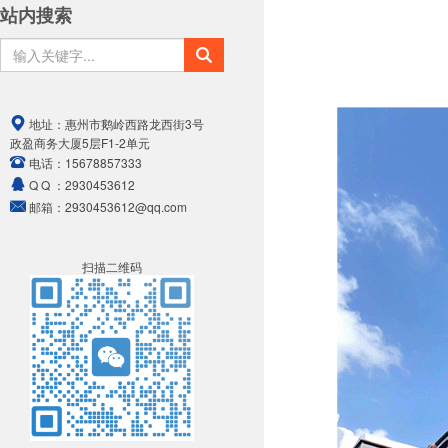
站内搜索
地址：
惠州市鹅岭西路龙西街3号
政盈商务大厦5层F1-2单元
电话：
15678857333
Q Q ：
2930453612
邮箱：
2930453612@qq.com
扫描二维码