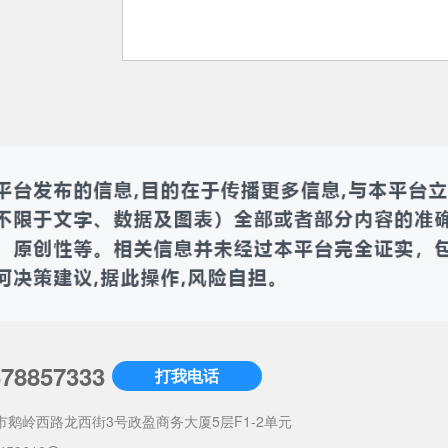
678857333
打我电话
市鹅岭西路龙西街3号政盈商务大厦5层F1-2单元