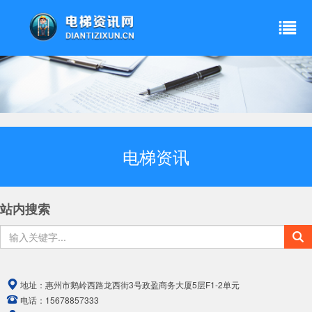
电梯资讯
站内搜索
地址：
惠州市鹅岭西路龙西街3号政盈商务大厦5层F1-2单元
电话：
15678857333