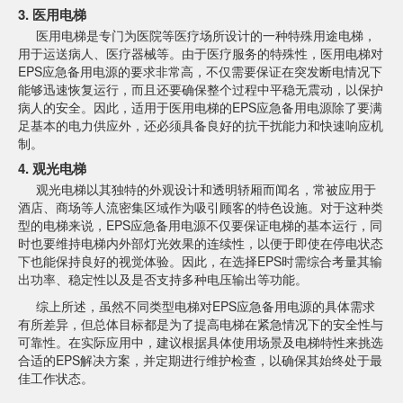
3. 医用电梯
医用电梯是专门为医院等医疗场所设计的一种特殊用途电梯，
用于运送病人、医疗器械等。由于医疗服务的特殊性，医用电梯对
EPS应急备用电源的要求非常高，不仅需要保证在突发断电情况下
能够迅速恢复运行，而且还要确保整个过程中平稳无震动，以保护
病人的安全。因此，适用于医用电梯的EPS应急备用电源除了要满
足基本的电力供应外，还必须具备良好的抗干扰能力和快速响应机
制。
4. 观光电梯
观光电梯以其独特的外观设计和透明轿厢而闻名，常被应用于
酒店、商场等人流密集区域作为吸引顾客的特色设施。对于这种类
型的电梯来说，EPS应急备用电源不仅要保证电梯的基本运行，同
时也要维持电梯内外部灯光效果的连续性，以便于即使在停电状态
下也能保持良好的视觉体验。因此，在选择EPS时需综合考量其输
出功率、稳定性以及是否支持多种电压输出等功能。
综上所述，虽然不同类型电梯对EPS应急备用电源的具体需求
有所差异，但总体目标都是为了提高电梯在紧急情况下的安全性与
可靠性。在实际应用中，建议根据具体使用场景及电梯特性来挑选
合适的EPS解决方案，并定期进行维护检查，以确保其始终处于最
佳工作状态。