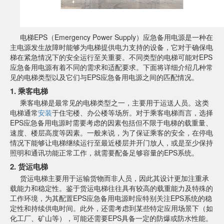
电梯EPS（Emergency Power Supply）应急备用电源是一种在
主电源发生故障时能够为电梯提供电力支持的设备，它对于确保电
梯在紧急情况下的安全运行至关重要。不同类型的电梯可能对EPS
应急备用电源有着不同的需求和适配要求。下面将详细介绍几种常
见的电梯类型以及它们与EPS应急备用电源之间的匹配情况。
1. 乘客电梯
乘客电梯是最常见的电梯类型之一，主要用于运送人员。这类
电梯通常
安装
于住宅楼、办公楼等场所。对于乘客电梯而言，选择
EPS应急备用电源时需要考虑的因素包括但不限于电梯的载重量、
速度、楼层高度等因素。一般来说，为了保证乘客的安全，在停电
情况下能够让电梯继续运行至最近楼层并开门放人，或是至少保持
照明和通讯功能正常工作，就需要配备足够容量的EPS系统。
2. 货运电梯
货运电梯主要用于运输货物而非人员，因此其设计更加注重承
载能力和稳定性。鉴于货运电梯往往具有较高的载重能力及特殊的
工作环境，为其配置EPS应急备用电源时应特别关注EPS系统的稳
定性和持续供电时间。此外，还需考虑到某些特定应用场景下（如
化工厂、矿山等），可能还需要EPS具备一定的防爆或防水性能。