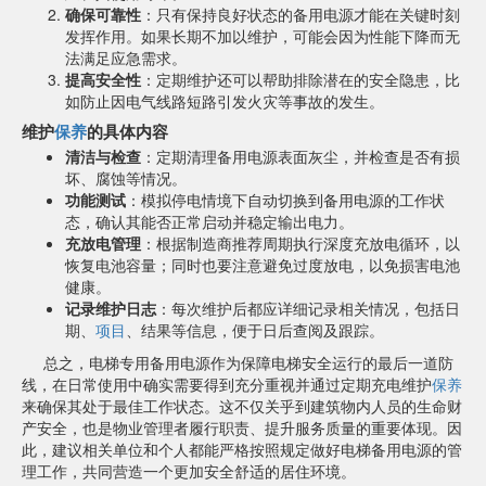
确保可靠性
：只有保持良好状态的备用电源才能在关键时刻
发挥作用。如果长期不加以维护，可能会因为性能下降而无
法满足应急需求。
提高安全性
：定期维护还可以帮助排除潜在的安全隐患，比
如防止因电气线路短路引发火灾等事故的发生。
维护
保养
的具体内容
清洁与检查
：定期清理备用电源表面灰尘，并检查是否有损
坏、腐蚀等情况。
功能测试
：模拟停电情境下自动切换到备用电源的工作状
态，确认其能否正常启动并稳定输出电力。
充放电管理
：根据制造商推荐周期执行深度充放电循环，以
恢复电池容量；同时也要注意避免过度放电，以免损害电池
健康。
记录维护日志
：每次维护后都应详细记录相关情况，包括日
期、
项目
、结果等信息，便于日后查阅及跟踪。
总之，电梯专用备用电源作为保障电梯安全运行的最后一道防
线，在日常使用中确实需要得到充分重视并通过定期充电维护
保养
来确保其处于最佳工作状态。这不仅关乎到建筑物内人员的生命财
产安全，也是物业管理者履行职责、提升服务质量的重要体现。因
此，建议相关单位和个人都能严格按照规定做好电梯备用电源的管
理工作，共同营造一个更加安全舒适的居住环境。