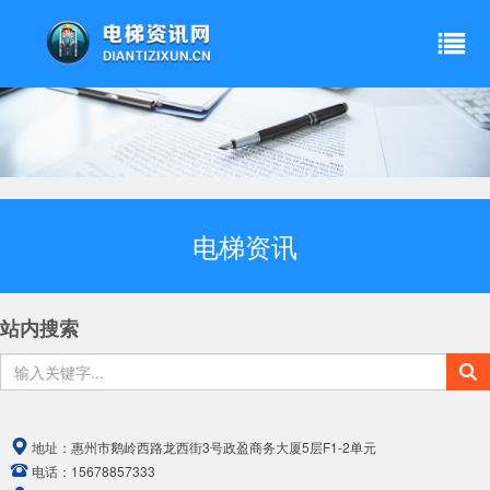
电梯资讯
站内搜索
地址：
惠州市鹅岭西路龙西街3号政盈商务大厦5层F1-2单元
电话：
15678857333