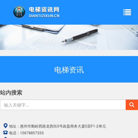
电梯资讯
站内搜索
地址：
惠州市鹅岭西路龙西街3号政盈商务大厦5层F1-2单元
电话：
15678857333