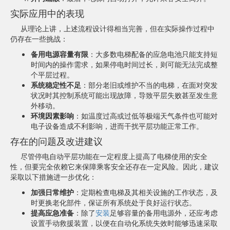
实际应用中的表现
从理论上讲，上述流程设计得相当完善，但在实际操作过程中
仍存在一些挑战：
备用电源容量有限
：大多数电梯配备的应急电池只能支持短
时间内的操作需求，如果停电时间过长，则可能无法完成整
个平层过程。
系统稳定性不足
：部分老旧或维护不当的电梯，在面对突发
状况时其控制系统可能出现故障，导致平层失败甚至发生意
外移动。
环境因素影响
：如温度过高或过低等极端天气条件也可能对
电子设备造成不利影响，进而干扰平层功能正常工作。
存在的问题及改进建议
尽管停电自动平层功能在一定程度上提高了电梯使用的安全
性，但要完全依赖它来保障乘客安全还存在一定风险。因此，建议
采取以下措施进一步优化：
加强日常维护
：定期检查电梯及其相关设施的工作状态，及
时更换老化部件，保证所有系统处于良好运行状态。
提高应急准备
：除了
安装
足够容量的备用电源外，还应考虑
设置手动救援装置，以便在自动化系统失效时能够迅速采取