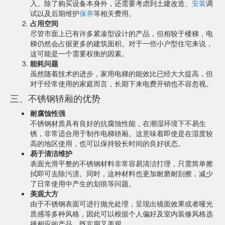
入。除了购买设备本身外，还需要考虑到土建改造、
安装
调
试以及后期维护
保养
等相关费用。
占用空间
尽管市面上已有许多紧凑型设计的产品，但相较于楼梯，电
梯仍然会占据更多的建筑面积。对于一些小户型住宅来说，
这可能是一个需要权衡的因素。
能耗问题
虽然随着技术的进步，家用电梯的能效比已经大大提高，但
对于经常使用的家庭而言，长期下来电费开销也不容忽视。
三、不锈钢轿厢的优势
耐腐蚀性强
不锈钢材质具有良好的抗腐蚀性能，在潮湿环境下不易生
锈，非常适合用于制作电梯轿厢。这意味着即使是在湿度较
高的地区使用，也可以保持较长时间的良好状态。
易于清洁维护
表面光滑平整的不锈钢材料非常容易清洁打理，只需简单擦
拭即可去除污渍。同时，这种材料也更加耐磨耐刮擦，减少
了日常使用中产生的划痕等问题。
美观大方
由于不锈钢表面可进行抛光处理，呈现出镜面效果或者哑光
质感等多种风格，因此可以根据个人偏好及室内装修风格选
择相应的产品，既实用又美观。