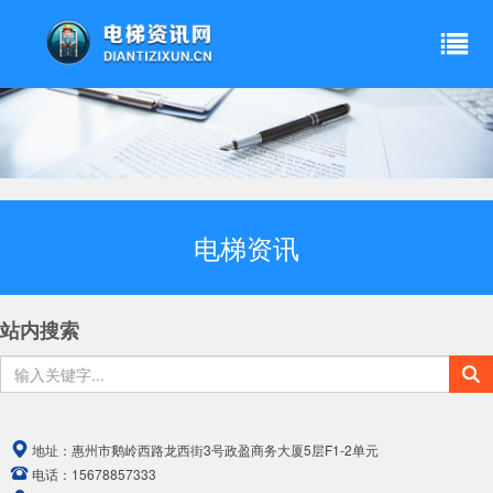
电梯资讯
站内搜索
地址：
惠州市鹅岭西路龙西街3号政盈商务大厦5层F1-2单元
电话：
15678857333