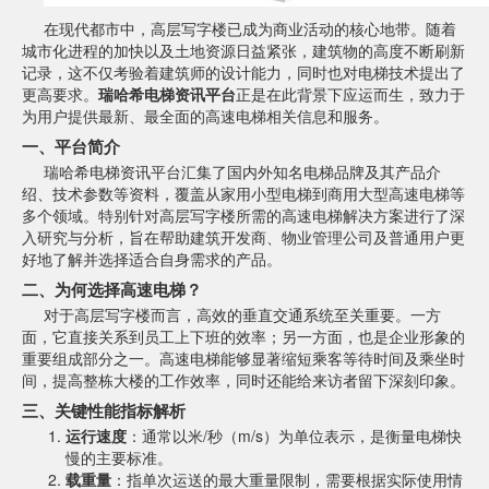
在现代都市中，高层写字楼已成为商业活动的核心地带。随着
城市化进程的加快以及土地资源日益紧张，建筑物的高度不断刷新
记录，这不仅考验着建筑师的设计能力，同时也对电梯技术提出了
更高要求。
瑞哈希电梯资讯平台
正是在此背景下应运而生，致力于
为用户提供最新、最全面的高速电梯相关信息和服务。
一、平台简介
瑞哈希电梯资讯平台汇集了国内外知名电梯品牌及其产品介
绍、技术参数等资料，覆盖从家用小型电梯到商用大型高速电梯等
多个领域。特别针对高层写字楼所需的高速电梯解决方案进行了深
入研究与分析，旨在帮助建筑开发商、物业管理公司及普通用户更
好地了解并选择适合自身需求的产品。
二、为何选择高速电梯？
对于高层写字楼而言，高效的垂直交通系统至关重要。一方
面，它直接关系到员工上下班的效率；另一方面，也是企业形象的
重要组成部分之一。高速电梯能够显著缩短乘客等待时间及乘坐时
间，提高整栋大楼的工作效率，同时还能给来访者留下深刻印象。
三、关键性能指标解析
运行速度
：通常以米/秒（m/s）为单位表示，是衡量电梯快
慢的主要标准。
载重量
：指单次运送的最大重量限制，需要根据实际使用情