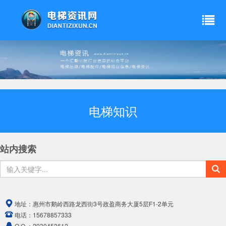
电梯知识
站内搜索
地址：
惠州市鹅岭西路龙西街3号政盈商务大厦5层F1-2单元
电话：
15678857333
Q Q ：
2930453612