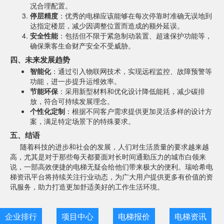
况合理配置。
停层精度
：优秀的电梯应该能够在每次停靠时准确无误地到
达指定楼层，减少因调整位置而造成的额外延误。
安全性能
：包括但不限于紧急制动装置、超速保护功能等，
确保乘客生命财产安全不受威胁。
四、未来发展趋势
智能化
：通过引入物联网技术，实现远程监控、故障预警等
功能，进一步提升运维效率。
节能环保
：采用新型材料和优化设计降低能耗，减少碳排
放，符合可持续发展理念。
个性化定制
：根据不同客户需求提供更加灵活多样的设计方
案，满足特定场景下的特殊要求。
五、结语
随着科技的进步和社会的发展，人们对生活质量的要求越来越
高，尤其是对于那些每天都要面对长时间通勤压力的城市白领来
说，一部高效便捷的电梯无疑会给他们带来极大的便利。瑞哈希电
梯资讯平台将持续关注行业动态，为广大用户提供更多有价值的资
讯服务，助力打造更加舒适美好的工作生活环境。
企业排行
项目中心
电梯报价
电梯资讯