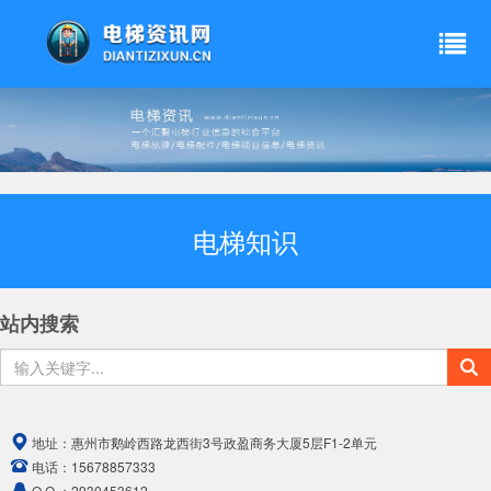
电梯知识
站内搜索
地址：
惠州市鹅岭西路龙西街3号政盈商务大厦5层F1-2单元
电话：
15678857333
Q Q ：
2930453612