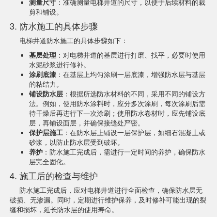
测量尺寸
：准确测量电梯井道的尺寸，以便于后续材料的裁
剪和铺设。
3. 防水施工的具体步骤
电梯井道防水施工的具体步骤如下：
基层处理
：对电梯井道的基层进行打磨、找平，必要时使用
水泥砂浆进行修补。
涂刷底漆
：在基层上均匀涂刷一层底漆，增强防水层与基层
的粘结力。
铺设防水层
：根据所选防水材料的不同，采用不同的铺设方
法。例如，使用防水涂料时，应分多次涂刷，每次涂刷后需
待干燥后再进行下一次涂刷；使用防水卷材时，应先铺设底
层，再铺设面层，并确保接缝处严密。
保护层施工
：在防水层上铺设一层保护层，如细石混凝土或
砂浆，以防止防水层受到破坏。
养护
：防水施工完成后，需进行一定时间的养护，确保防水
层完全固化。
4. 施工后的检查与维护
防水施工完成后，应对电梯井道进行全面检查，确保防水层无
破损、无渗漏。同时，定期进行维护保养，及时修补可能出现的裂
缝和损坏，延长防水层的使用寿命。