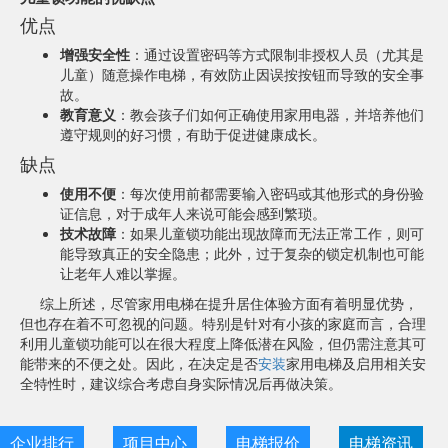
优点
增强安全性
：通过设置密码等方式限制非授权人员（尤其是
儿童）随意操作电梯，有效防止因误按按钮而导致的安全事
故。
教育意义
：教会孩子们如何正确使用家用电器，并培养他们
遵守规则的好习惯，有助于促进健康成长。
缺点
使用不便
：每次使用前都需要输入密码或其他形式的身份验
证信息，对于成年人来说可能会感到繁琐。
技术故障
：如果儿童锁功能出现故障而无法正常工作，则可
能导致真正的安全隐患；此外，过于复杂的锁定机制也可能
让老年人难以掌握。
综上所述，尽管家用电梯在提升居住体验方面有着明显优势，
但也存在着不可忽视的问题。特别是针对有小孩的家庭而言，合理
利用儿童锁功能可以在很大程度上降低潜在风险，但仍需注意其可
能带来的不便之处。因此，在决定是否
安装
家用电梯及启用相关安
全特性时，建议综合考虑自身实际情况后再做决策。
企业排行
项目中心
电梯报价
电梯资讯