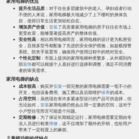
家用电梯的优点
提升生活品质
：对于住在多层建筑中的老人、孕妇或者行动
不便的人来说，家用电梯极大地减少了上下楼时的身体负
担，使得日常生活更加轻松自在。
增加房产价值
：
安装
了高质量家用电梯的房子往往在市场上
更受欢迎，能够显著提高房产的整体价值。
安全性高
：相比商用电梯而言，家用电梯的设计更为私密安
全，且很多型号都配备了先进的安全保护措施，如超载报警
系统、防夹手装置等，确保用户使用过程中的绝对安全。
个性化定制
：市面上提供的家用电梯种类繁多，从外观到内
部
装饰
都可以根据个人喜好进行选择和调整，满足不同消费
者的审美需求。
家用电梯的缺点
成本较高
：购买并
安装
一部完整的家用电梯需要一笔不小的
开支，包括设备费用、施工费以及后期维护
保养
的成本。
占用空间
：虽然现在有许多紧凑型设计的产品可供选择，但
无论如何，
安装
家用电梯仍然会占用一定量的空间，这对于
小户型住宅而言可能是个问题。
定期检修
：为了保证长期稳定运行，家用电梯需要定期由专
业人员进行检查
维修
，这不仅增加了额外的开销，也给用户
带来了一定程度上的麻烦。
儿童锁功能的优缺点