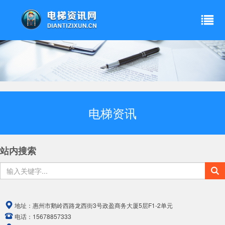
电梯资讯
站内搜索
地址：
惠州市鹅岭西路龙西街3号政盈商务大厦5层F1-2单元
电话：
15678857333