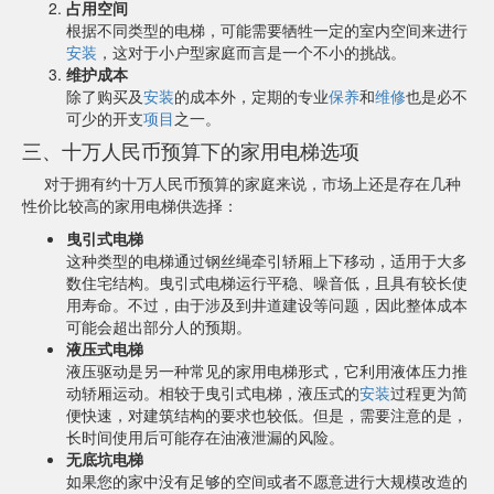
占用空间
根据不同类型的电梯，可能需要牺牲一定的室内空间来进行
安装
，这对于小户型家庭而言是一个不小的挑战。
维护成本
除了购买及
安装
的成本外，定期的专业
保养
和
维修
也是必不
可少的开支
项目
之一。
三、十万人民币预算下的家用电梯选项
对于拥有约十万人民币预算的家庭来说，市场上还是存在几种
性价比较高的家用电梯供选择：
曳引式电梯
这种类型的电梯通过钢丝绳牵引轿厢上下移动，适用于大多
数住宅结构。曳引式电梯运行平稳、噪音低，且具有较长使
用寿命。不过，由于涉及到井道建设等问题，因此整体成本
可能会超出部分人的预期。
液压式电梯
液压驱动是另一种常见的家用电梯形式，它利用液体压力推
动轿厢运动。相较于曳引式电梯，液压式的
安装
过程更为简
便快速，对建筑结构的要求也较低。但是，需要注意的是，
长时间使用后可能存在油液泄漏的风险。
无底坑电梯
如果您的家中没有足够的空间或者不愿意进行大规模改造的