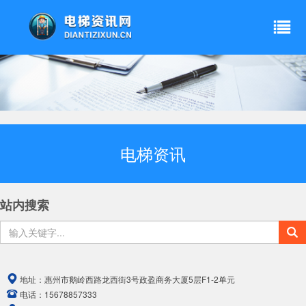
电梯资讯
站内搜索
地址：
惠州市鹅岭西路龙西街3号政盈商务大厦5层F1-2单元
电话：
15678857333