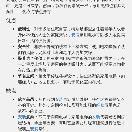
时，更是不可或缺。然而，就像任何事物一样，家用电梯也有其两
面性——优点与缺点并存。
优点
便利性
：对于多层住宅而言，特别是那些居住着老年人或者
身体不便的人士的家庭来说，
安装
家用电梯可以极大地提高
日常生活的便捷度。
安全性
：相较于传统的楼梯上下楼方式，使用电梯降低了跌
倒的风险，尤其对儿童和老年人更加友好。
提升房产价值
：拥有家用电梯往往被视为豪华配置之一，在
一定程度上增加了房屋的整体吸引力，从而可能提高该物业
在市场上的售价。
节省空间
：相比于传统楼梯设计，某些类型的家用电梯（如
螺旋式）占地面积更小，有助于优化室内布局。
缺点
成本高昂
：从购买到
安装
再到后期维护，整个过程都需要不
小的开销。此外，定期检查以及可能出现的
维修
费用也是一
笔不小的支出。
安装
复杂
：不同于商用电梯，家用电梯的
安装
需要考虑到房
屋结构、承重等因素，有时甚至需要对现有建筑进行改造才
能满足
安装
条件。