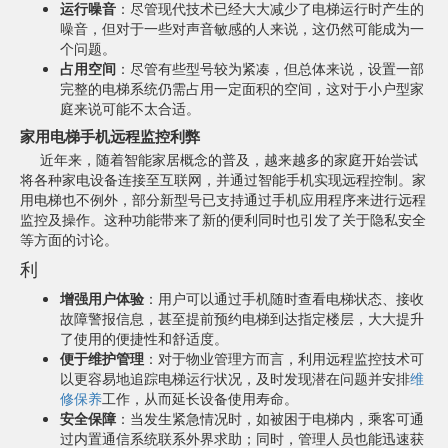
运行噪音
：尽管现代技术已经大大减少了电梯运行时产生的
噪音，但对于一些对声音敏感的人来说，这仍然可能成为一
个问题。
占用空间
：尽管有些型号较为紧凑，但总体来说，设置一部
完整的电梯系统仍需占用一定面积的空间，这对于小户型家
庭来说可能不太合适。
家用电梯手机远程监控利弊
近年来，随着智能家居概念的普及，越来越多的家庭开始尝试
将各种家电设备连接至互联网，并通过智能手机实现远程控制。家
用电梯也不例外，部分新型号已支持通过手机应用程序来进行远程
监控及操作。这种功能带来了新的便利同时也引发了关于隐私安全
等方面的讨论。
利
增强用户体验
：用户可以通过手机随时查看电梯状态、接收
故障警报信息，甚至提前预约电梯到达指定楼层，大大提升
了使用的便捷性和舒适度。
便于维护管理
：对于物业管理方而言，利用远程监控技术可
以更容易地追踪电梯运行状况，及时发现潜在问题并安排
维
修
保养
工作，从而延长设备使用寿命。
安全保障
：当发生紧急情况时，如被困于电梯内，乘客可通
过内置通信系统联系外界求助；同时，管理人员也能迅速获