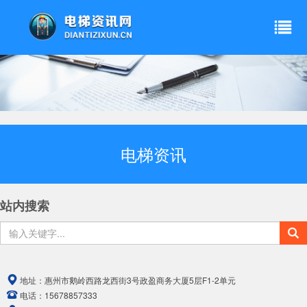
电梯资讯
站内搜索
地址：
惠州市鹅岭西路龙西街3号政盈商务大厦5层F1-2单元
电话：
15678857333