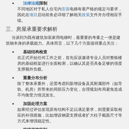
法律法规
限制
不同地区对于私人住宅内
安装
电梯有着严格的规定与要求，
因此在
项目
启动前务必详细了解相关
政策
文件并办理相应手
续。
三、房屋承重要求解析
当谈到为既有建筑加装家用电梯时，最重要的考量之一便是建
筑物本身的承载能力。具体而言，以下几个方面值得重点关注：
基础结构检查
在正式开始任何工作之前，首先应该邀请专业人员对整栋楼
房的基础框架进行全面检测，以确认其是否具备足够的强度
支撑额外负载。
重量分布分析
除了整体承重外，还需考虑到新增设备及其附属部件（如导
轨、机房）所带来的局部压力变化，合理规划布局避免造成
不均衡受力情况发生。
加固处理方案
如果经过评估发现原有结构不足以满足要求，则需要采取相
应的补强措施，比如增设钢梁支撑或者扩大柱子截面尺寸等
方式来增强稳定性。