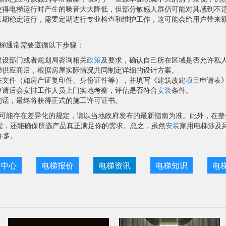
使得电梯运行时产生的噪音大大降低，但部分敏感人群仍可能对其感到不
长期稳定运行，需要定期进行专业检查和维护工作，这可能会给用户带来
梯通常需要遵循以下步骤：
建设部门或者规划局咨询相关
政策
及要求，确认自己所在区域是否允许私
梯供应商后，根据房屋实际情况共同制定详细的设计方案。
关文件（如房产证复印件、身份证件等），并填写《建筑改建
项目
申请表
申请后会安排工作人员上门实地考察，评估是否符合
安装
条件。
的话，最终将获得正式的施工许可证书。
可能存在差异化的规定，请以当地政府发布的最新指南为准。此外，在整
程，还能确保所选产品真正满足你的需求。总之，虽然
安装
家用电梯涉及
许多。
目中心
电梯报价
电梯资讯
电梯知识
电