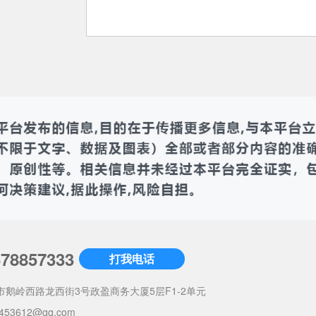
678857333
打我电话
市鹅岭西路龙西街3号政盈商务大厦5层F1-2单元
453612@qq.com