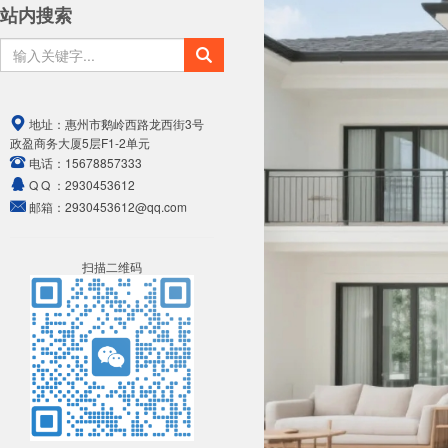
站内搜索
地址：
惠州市鹅岭西路龙西街3号
政盈商务大厦5层F1-2单元
电话：
15678857333
Q Q ：
2930453612
邮箱：
2930453612@qq.com
扫描二维码