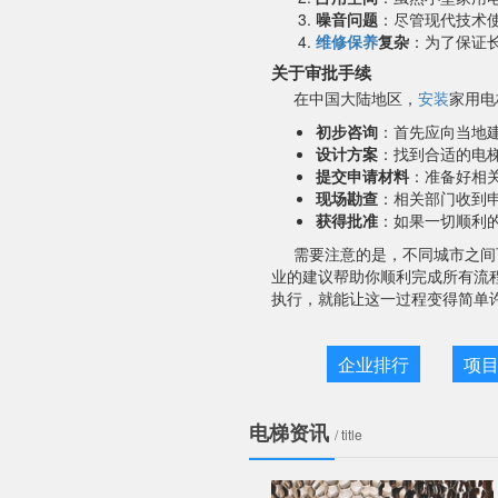
噪音问题
：尽管现代技术
维修
保养
复杂
：为了保证
关于审批手续
在中国大陆地区，
安装
家用电
初步咨询
：首先应向当地
设计方案
：找到合适的电
提交申请材料
：准备好相
现场勘查
：相关部门收到
获得批准
：如果一切顺利
需要注意的是，不同城市之间
业的建议帮助你顺利完成所有流
执行，就能让这一过程变得简单
企业排行
项
电梯资讯
/ title