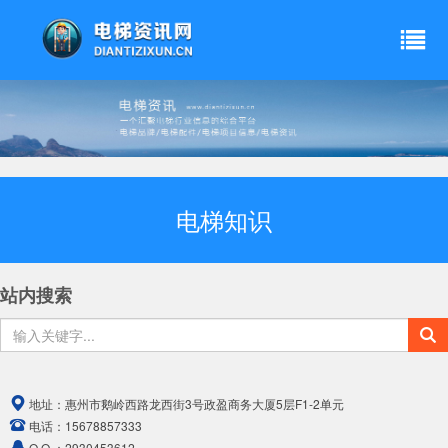
电梯知识
站内搜索
地址：
惠州市鹅岭西路龙西街3号政盈商务大厦5层F1-2单元
电话：
15678857333
Q Q ：
2930453612