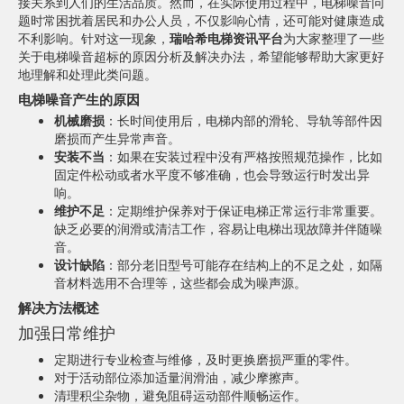
接关系到人们的生活品质。然而，在实际使用过程中，电梯噪音问
题时常困扰着居民和办公人员，不仅影响心情，还可能对健康造成
不利影响。针对这一现象，
瑞哈希电梯资讯平台
为大家整理了一些
关于电梯噪音超标的原因分析及解决办法，希望能够帮助大家更好
地理解和处理此类问题。
电梯噪音产生的原因
机械磨损
：长时间使用后，电梯内部的滑轮、导轨等部件因
磨损而产生异常声音。
安装不当
：如果在安装过程中没有严格按照规范操作，比如
固定件松动或者水平度不够准确，也会导致运行时发出异
响。
维护不足
：定期维护保养对于保证电梯正常运行非常重要。
缺乏必要的润滑或清洁工作，容易让电梯出现故障并伴随噪
音。
设计缺陷
：部分老旧型号可能存在结构上的不足之处，如隔
音材料选用不合理等，这些都会成为噪声源。
解决方法概述
加强日常维护
定期进行专业检查与维修，及时更换磨损严重的零件。
对于活动部位添加适量润滑油，减少摩擦声。
清理积尘杂物，避免阻碍运动部件顺畅运作。