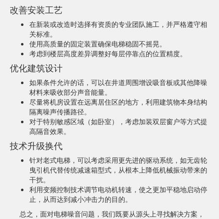
改善安装工艺
在新装或改造时选择有资质的专业团队施工，并严格遵守相
关标准。
使用高质量的固定装置确保电梯稳固不摇晃。
考虑到楼层高度差异调整好每层停靠点的位置精度。
优化建筑设计
如果条件允许的话，可以在井道周围增设吸音板或其他降噪
材料来吸收部分声音能量。
尽量将机房设置在远离居住区的地方，利用建筑物本身结构
隔离噪声传播路径。
对于特别敏感区域（如卧室），考虑加装双层窗户等方式提
高隔音效果。
技术升级换代
针对老式电梯，可以考虑采用更先进的驱动系统，如无齿轮
曳引机代替传统减速箱型式，从根本上降低机械振动带来的
干扰。
利用变频控制技术调节电动机转速，使之更加平稳地启动停
止，从而达到减小冲击力的目的。
总之，面对电梯噪音问题，我们既要从源头上寻找解决方案，