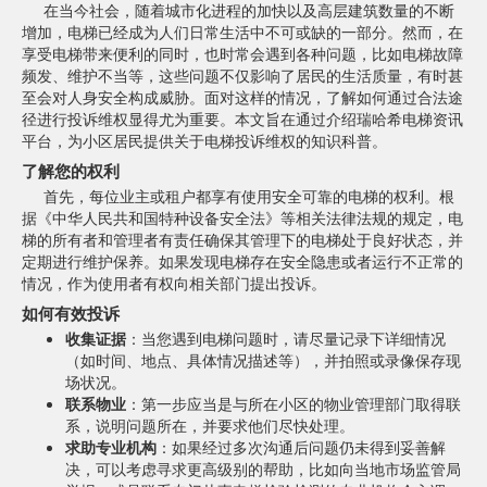
在当今社会，随着城市化进程的加快以及高层建筑数量的不断
增加，电梯已经成为人们日常生活中不可或缺的一部分。然而，在
享受电梯带来便利的同时，也时常会遇到各种问题，比如电梯故障
频发、维护不当等，这些问题不仅影响了居民的生活质量，有时甚
至会对人身安全构成威胁。面对这样的情况，了解如何通过合法途
径进行投诉维权显得尤为重要。本文旨在通过介绍瑞哈希电梯资讯
平台，为小区居民提供关于电梯投诉维权的知识科普。
了解您的权利
首先，每位业主或租户都享有使用安全可靠的电梯的权利。根
据《中华人民共和国特种设备安全法》等相关法律法规的规定，电
梯的所有者和管理者有责任确保其管理下的电梯处于良好状态，并
定期进行维护保养。如果发现电梯存在安全隐患或者运行不正常的
情况，作为使用者有权向相关部门提出投诉。
如何有效投诉
收集证据
：当您遇到电梯问题时，请尽量记录下详细情况
（如时间、地点、具体情况描述等），并拍照或录像保存现
场状况。
联系物业
：第一步应当是与所在小区的物业管理部门取得联
系，说明问题所在，并要求他们尽快处理。
求助专业机构
：如果经过多次沟通后问题仍未得到妥善解
决，可以考虑寻求更高级别的帮助，比如向当地市场监管局