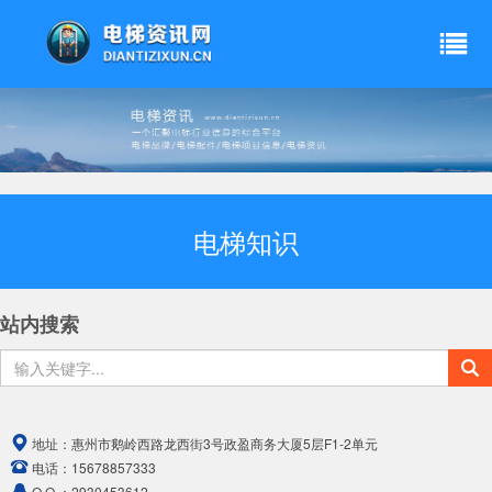
电梯知识
站内搜索
地址：
惠州市鹅岭西路龙西街3号政盈商务大厦5层F1-2单元
电话：
15678857333
Q Q ：
2930453612