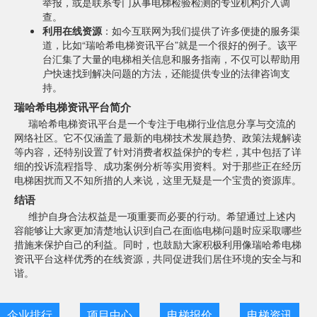
举报，或是联系专门从事电梯检验检测的专业机构介入调
查。
利用在线资源
：如今互联网为我们提供了许多便捷的服务渠
道，比如“瑞哈希电梯资讯平台”就是一个很好的例子。该平
台汇集了大量的电梯相关信息和服务指南，不仅可以帮助用
户快速找到解决问题的方法，还能提供专业的法律咨询支
持。
瑞哈希电梯资讯平台简介
瑞哈希电梯资讯平台是一个专注于电梯行业信息分享与交流的
网络社区。它不仅涵盖了最新的电梯技术发展趋势、政策法规解读
等内容，还特别设置了针对消费者权益保护的专栏，其中包括了详
细的投诉流程指导、成功案例分析等实用资料。对于那些正在经历
电梯困扰而又不知所措的人来说，这里无疑是一个宝贵的资源库。
结语
维护自身合法权益是一项重要而必要的行动。希望通过上述内
容能够让大家更加清楚地认识到自己在面临电梯问题时应采取哪些
措施来保护自己的利益。同时，也鼓励大家积极利用像瑞哈希电梯
资讯平台这样优秀的在线资源，共同促进我们居住环境的安全与和
谐。
企业排行
项目中心
电梯报价
电梯资讯