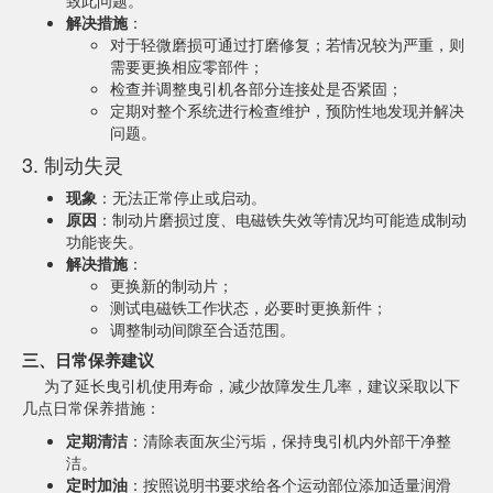
致此问题。
解决措施
：
对于轻微磨损可通过打磨修复；若情况较为严重，则
需要更换相应零部件；
检查并调整曳引机各部分连接处是否紧固；
定期对整个系统进行检查维护，预防性地发现并解决
问题。
3. 制动失灵
现象
：无法正常停止或启动。
原因
：制动片磨损过度、电磁铁失效等情况均可能造成制动
功能丧失。
解决措施
：
更换新的制动片；
测试电磁铁工作状态，必要时更换新件；
调整制动间隙至合适范围。
三、日常保养建议
为了延长曳引机使用寿命，减少故障发生几率，建议采取以下
几点日常保养措施：
定期清洁
：清除表面灰尘污垢，保持曳引机内外部干净整
洁。
定时加油
：按照说明书要求给各个运动部位添加适量润滑