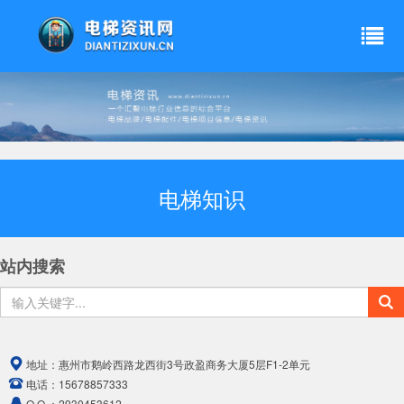
电梯知识
站内搜索
地址：
惠州市鹅岭西路龙西街3号政盈商务大厦5层F1-2单元
电话：
15678857333
Q Q ：
2930453612