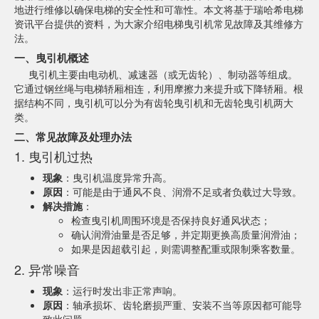
地进行维修以确保电梯的安全性和可靠性。本文将基于瑞哈希电梯
资讯平台提供的资料，为大家介绍电梯曳引机常见故障及其维修方
法。
一、曳引机概述
曳引机主要由电动机、减速器（或无齿轮）、制动器等组成。
它通过钢丝绳与电梯轿厢相连，利用摩擦力来提升或下降轿厢。根
据结构不同，曳引机可以分为有齿轮曳引机和无齿轮曳引机两大
类。
二、常见故障及处理办法
1. 曳引机过热
现象
：曳引机温度异常升高。
原因
：可能是由于通风不良、润滑不足或者负载过大导致。
解决措施
：
检查曳引机周围环境是否保持良好通风状态；
确认润滑油量是否足够，并定期更换高质量润滑油；
如果是因超载引起，则需调整配重或限制乘客数量。
2. 异常噪音
现象
：运行时发出非正常声响。
原因
：轴承损坏、齿轮磨损严重、安装不当等原因都可能导