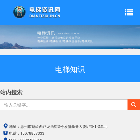
电梯知识
站内搜索
地址：
惠州市鹅岭西路龙西街3号政盈商务大厦5层F1-2单元
电话：
15678857333
Q Q ：
2930453612