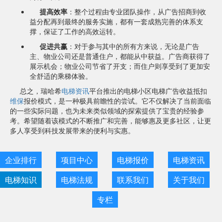
提高效率
：整个过程由专业团队操作，从广告招商到收
益分配再到最终的服务实施，都有一套成熟完善的体系支
撑，保证了工作的高效运转。
促进共赢
：对于参与其中的所有方来说，无论是广告
主、物业公司还是普通住户，都能从中获益。广告商获得了
展示机会；物业公司节省了开支；而住户则享受到了更加安
全舒适的乘梯体验。
总之，瑞哈希
电梯资讯
平台推出的电梯小区电梯广告收益抵扣
维保
报价模式，是一种极具前瞻性的尝试。它不仅解决了当前面临
的一些实际问题，也为未来类似领域的探索提供了宝贵的经验参
考。希望随着该模式的不断推广和完善，能够惠及更多社区，让更
多人享受到科技发展带来的便利与实惠。
企业排行
项目中心
电梯报价
电梯资讯
电梯知识
电梯法规
联系我们
关于我们
专栏