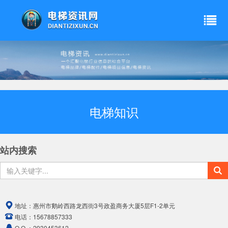
电梯知识
站内搜索
地址：
惠州市鹅岭西路龙西街3号政盈商务大厦5层F1-2单元
电话：
15678857333
Q Q ：
2930453612