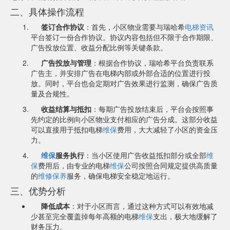
二、具体操作流程
签订合作协议
：首先，小区物业需要与瑞哈希
电梯资讯
平台签订一份合作协议。协议内容包括但不限于合作期限、
广告投放位置、收益分配比例等关键条款。
广告投放与管理
：根据合作协议，瑞哈希平台负责联系
广告主，并安排广告在电梯内部或外部合适的位置进行投
放。同时，平台也会定期对广告效果进行监测，确保广告质
量及合规性。
收益结算与抵扣
：每期广告投放结束后，平台会按照事
先约定的比例向小区物业支付相应的广告分成。这部分收益
可以直接用于抵扣电梯
维保
费用，大大减轻了小区的资金压
力。
维保
服务执行
：当小区使用广告收益抵扣部分或全部
维
保
费用后，由专业的电梯
维保
公司按照合同规定提供高质量
的
维修
保养
服务，确保电梯安全稳定地运行。
三、优势分析
降低成本
：对于小区而言，通过这种方式可以有效地减
少甚至完全覆盖掉每年高额的电梯
维保
支出，极大地缓解了
财务压力。