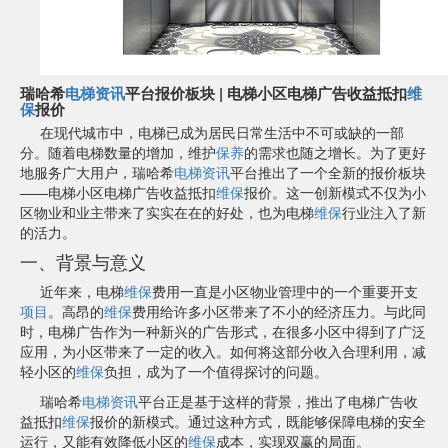
瑞哈希
电梯资讯
平台报价板块 | 电梯小区电梯广告收益抵扣
维
保
报价
在现代城市中，电梯已成为居民日常生活中不可或缺的一部
分。随着电梯数量的增加，维护
保养
的需求也随之增长。为了更好
地服务广大用户，瑞哈希
电梯资讯
平台推出了一个全新的报价板块
——电梯小区电梯广告收益抵扣
维保
报价。这一创新模式不仅为小
区物业和业主带来了实实在在的好处，也为电梯
维保
行业注入了新
的活力。
一、背景与意义
近年来，电梯
维保
费用一直是小区物业管理中的一个重要开支
项目
。高昂的
维保
费用给许多小区带来了不小的经济压力。与此同
时，电梯广告作为一种新兴的广告形式，在很多小区中得到了广泛
应用，为小区带来了一定的收入。如何将这部分收入合理利用，减
轻小区的
维保
负担，成为了一个值得探讨的问题。
瑞哈希
电梯资讯
平台正是基于这样的背景，推出了电梯广告收
益抵扣
维保
报价的新模式。通过这种方式，既能够保障电梯的安全
运行，又能有效降低小区的
维保
成本，实现双赢的局面。