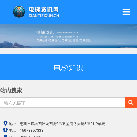
电梯知识
站内搜索
地址：
惠州市鹅岭西路龙西街3号政盈商务大厦5层F1-2单元
电话：
15678857333
Q Q ：
2930453612