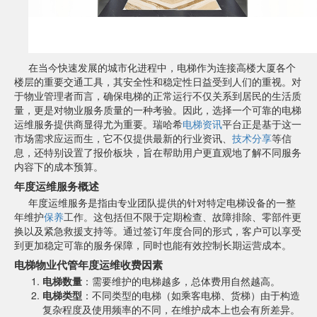
在当今快速发展的城市化进程中，电梯作为连接高楼大厦各个
楼层的重要交通工具，其安全性和稳定性日益受到人们的重视。对
于物业管理者而言，确保电梯的正常运行不仅关系到居民的生活质
量，更是对物业服务质量的一种考验。因此，选择一个可靠的电梯
运维服务提供商显得尤为重要。瑞哈希
电梯资讯
平台正是基于这一
市场需求应运而生，它不仅提供最新的行业资讯、
技术分享
等信
息，还特别设置了报价板块，旨在帮助用户更直观地了解不同服务
内容下的成本预算。
年度运维服务概述
年度运维服务是指由专业团队提供的针对特定电梯设备的一整
年维护
保养
工作。这包括但不限于定期检查、故障排除、零部件更
换以及紧急救援支持等。通过签订年度合同的形式，客户可以享受
到更加稳定可靠的服务保障，同时也能有效控制长期运营成本。
电梯物业代管年度运维收费因素
电梯数量
：需要维护的电梯越多，总体费用自然越高。
电梯类型
：不同类型的电梯（如乘客电梯、货梯）由于构造
复杂程度及使用频率的不同，在维护成本上也会有所差异。