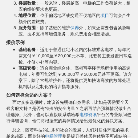
楼层数量
：一般来说，楼层越高，电梯的工作负荷越大，相
应的维护要求也更高。
地理位置
：位于偏远地区或交通不便地区的
项目
可能会产生
额外的差旅费。
服务范围
：除了基础的维护
保养
外，如果还需要包含紧急响
应、技术支持等增值服务，则总费用会相应增加。
报价示例
基础套餐
：适用于普通住宅小区内的标准乘客电梯，每年约
需支付￥10,000至￥20,000元不等。此套餐主要涵盖日常巡
检、小修小补等内容。
高级套餐
：适合商业综合体、高档写字楼等场所使用的高速
电梯，年费可能达到￥30,000至￥50,000元甚至更高。该方
案下，除了常规维护外，还将提供更加快速高效的故障处理
机制以及定制化的培训指导服务。
如何选择合适的方案？
面对众多选项时，建议首先明确自身需求，比如是否需要全天
候客服支持？是否有特殊的安全考量？之后再结合预算情况做出合
理选择。此外，也可以直接联系瑞哈希
电梯资讯
平台的专业顾问进
行详细咨询，他们将根据您的具体情况给出最优化的解决方案。
总之，随着科技的进步和社会的发展，人们对居住环境的要求
越来越高，而良好的
电梯管理
则是提升整体居住体验不可或缺的一