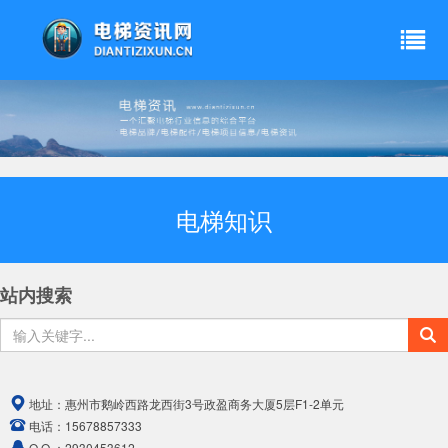
电梯知识
站内搜索
地址：
惠州市鹅岭西路龙西街3号政盈商务大厦5层F1-2单元
电话：
15678857333
Q Q ：
2930453612