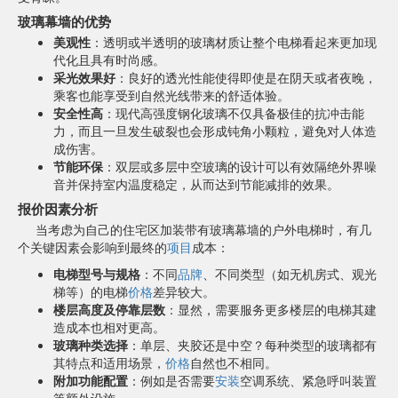
玻璃幕墙的优势
美观性
：透明或半透明的玻璃材质让整个电梯看起来更加现
代化且具有时尚感。
采光效果好
：良好的透光性能使得即使是在阴天或者夜晚，
乘客也能享受到自然光线带来的舒适体验。
安全性高
：现代高强度钢化玻璃不仅具备极佳的抗冲击能
力，而且一旦发生破裂也会形成钝角小颗粒，避免对人体造
成伤害。
节能环保
：双层或多层中空玻璃的设计可以有效隔绝外界噪
音并保持室内温度稳定，从而达到节能减排的效果。
报价因素分析
当考虑为自己的住宅区加装带有玻璃幕墙的户外电梯时，有几
个关键因素会影响到最终的
项目
成本：
电梯型号与规格
：不同
品牌
、不同类型（如无机房式、观光
梯等）的电梯
价格
差异较大。
楼层高度及停靠层数
：显然，需要服务更多楼层的电梯其建
造成本也相对更高。
玻璃种类选择
：单层、夹胶还是中空？每种类型的玻璃都有
其特点和适用场景，
价格
自然也不相同。
附加功能配置
：例如是否需要
安装
空调系统、紧急呼叫装置