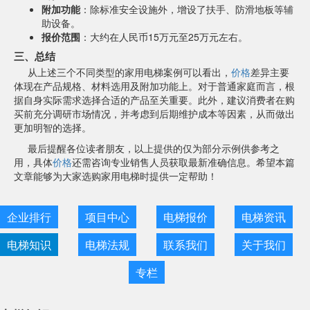
附加功能
：除标准安全设施外，增设了扶手、防滑地板等辅
助设备。
报价范围
：大约在人民币15万元至25万元左右。
三、总结
从上述三个不同类型的家用电梯案例可以看出，
价格
差异主要
体现在产品规格、材料选用及附加功能上。对于普通家庭而言，根
据自身实际需求选择合适的产品至关重要。此外，建议消费者在购
买前充分调研市场情况，并考虑到后期维护成本等因素，从而做出
更加明智的选择。
最后提醒各位读者朋友，以上提供的仅为部分示例供参考之
用，具体
价格
还需咨询专业销售人员获取最新准确信息。希望本篇
文章能够为大家选购家用电梯时提供一定帮助！
企业排行
项目中心
电梯报价
电梯资讯
电梯知识
电梯法规
联系我们
关于我们
专栏