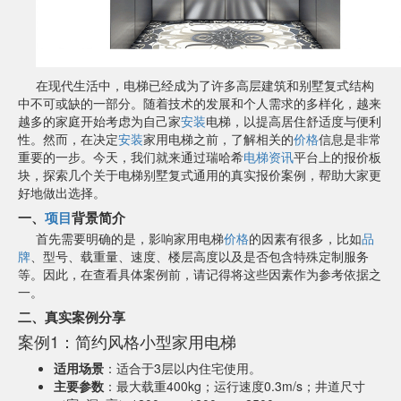
在现代生活中，电梯已经成为了许多高层建筑和别墅复式结构
中不可或缺的一部分。随着技术的发展和个人需求的多样化，越来
越多的家庭开始考虑为自己家
安装
电梯，以提高居住舒适度与便利
性。然而，在决定
安装
家用电梯之前，了解相关的
价格
信息是非常
重要的一步。今天，我们就来通过瑞哈希
电梯资讯
平台上的报价板
块，探索几个关于电梯别墅复式通用的真实报价案例，帮助大家更
好地做出选择。
一、
项目
背景简介
首先需要明确的是，影响家用电梯
价格
的因素有很多，比如
品
牌
、型号、载重量、速度、楼层高度以及是否包含特殊定制服务
等。因此，在查看具体案例前，请记得将这些因素作为参考依据之
一。
二、真实案例分享
案例1：简约风格小型家用电梯
适用场景
：适合于3层以内住宅使用。
主要参数
：最大载重400kg；运行速度0.3m/s；井道尺寸