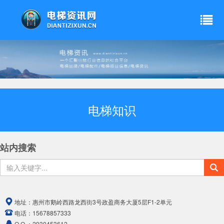
电梯知识
站内搜索
地址：
惠州市鹅岭西路龙西街3号政盈商务大厦5层F1-2单元
电话：
15678857333
Q Q ：
2930453612