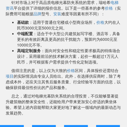
针对市场上对于高品质电梯光幕防夹系统的需求，瑞哈希
电梯
资讯
平台提供了详细的报价信息。以下是一些基本的参考
价格
（实
际费用可能根据
品牌
型号、
安装
难度等因素有所不同）：
基础款
：适用于普通住宅楼或小型商业场所，
价格
大约在人
民币3000元至5000元之间。
中端配置
：适合于中大型公共建筑如写字楼、酒店等，具备
更长的有效距离及更高的抗干扰能力，预算约为6000元至
10000元不等。
高端定制服务
：面向对安全性和稳定性要求极高的特殊场合
设计，采用最前沿的技术解决方案，起价一般超过1万元人
民币，并可根据客户需求提供个性化定制选项。
值得注意的是，以上仅为大致的
价格
区间，具体报价还需结合
项目
的实际情况由专业人员给出。此外，在选择供应商时，除了考
虑成本外，还应关注其售后服务质量、行业经验等方面的信息，以
确保获得最佳性价比的产品和服务。
总之，通过对电梯光幕防夹系统的合理投资，不仅能够显著提
升建筑物的整体安全性，还能给用户带来更加安心舒适的乘坐体
验。希望上述内容能帮助大家更好地了解这一领域内的最新动态与
发展趋势。