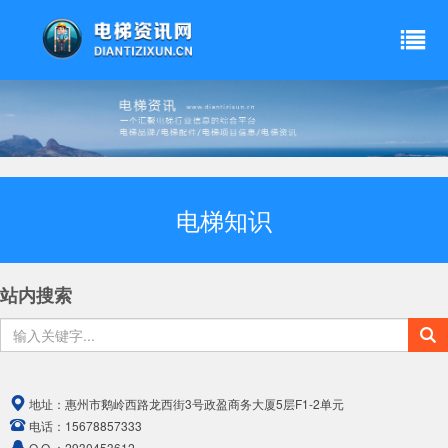
电梯知识
站内搜索
地址：
惠州市鹅岭西路龙西街3号政盈商务大厦5层F1-2单元
电话：
15678857333
Q Q ：
2930453612