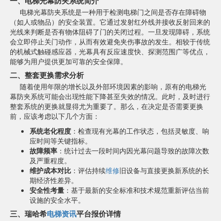
一、电梯光幕防夹系统简介
电梯光幕防夹系统是一种用于检测电梯门之间是否存在障碍物
（如人或物品）的安全装置。它通过发射红外线并接收反射回来的
光线来判断是否有物体阻碍了门的关闭过程。一旦发现障碍，系统
会立即停止关门动作，从而有效避免夹伤事故的发生。相较于传统
的机械式触碰感应器，光幕具有反应速度快、探测范围广等优点，
能够为用户提供更加可靠的安全保障。
二、整套更换需求分析
随着使用年限的增长以及外部环境因素的影响，原有的电梯光
幕防夹系统可能会出现性能下降甚至失效的情况。此时，及时进行
整套系统的更换就显得尤为重要了。那么，在决定是否需要更换
前，应该考虑以下几个方面：
系统老化程度
：检查现有光幕的工作状态，包括灵敏度、响
应时间等关键指标。
故障频率
：统计过去一段时间内因光幕问题导致的故障次数
及严重程度。
维护成本对比
：评估持续
维修
旧设备与直接更换新系统的长
期经济性差异。
安全性考量
：基于最新的安全标准和技术规范重新评估当前
设施的安全水平。
三、瑞哈希
电梯资讯
平台报价详情