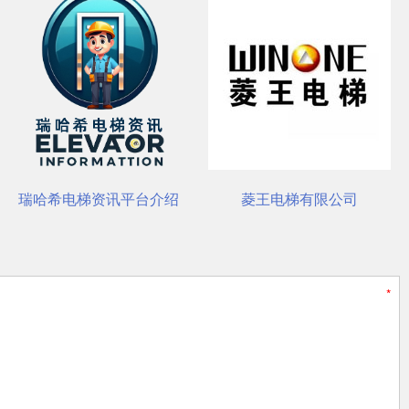
点
电梯资讯平台介绍
菱王电梯有限公司
杭州西