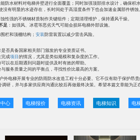
性能防水材料对电梯井壁进行全面覆盖；同时加强顶部排水设计，确保积
使没有明显的水迹存在，长时间处于高湿度条件下也会加速金属部件锈蚀
腐蚀性强的不锈钢材质制作关键组件；定期清理维护，保持通风干燥。
不足
：如强风、冰雹等恶劣天气可能会损坏电梯外部设施。
梯围栏和顶棚结构；
安装
防雷装置以减少雷击风险。
方是否具备国家相关部门颁发的专业资质证书。
往完成
项目
的情况，尤其是类似规模和复杂度的工作。
持可以在后期遇到问题时提供及时有效的帮助。
价与服务质量之间的平衡点，寻找性价比最高的方案。
户外电梯开展专业的防雨防水改造工程十分必要。它不仅有助于保护昂贵
分调研，并与多家供应商沟通比较后再做最终决策。希望本篇文章能为正
目中心
电梯报价
电梯资讯
电梯知识
电