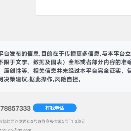
678857333
打我电话
市鹅岭西路龙西街3号政盈商务大厦5层F1-2单元
453612@qq.com