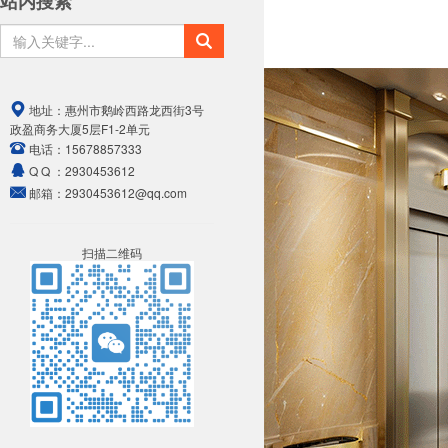
站内搜索
地址：
惠州市鹅岭西路龙西街3号
政盈商务大厦5层F1-2单元
电话：
15678857333
Q Q ：
2930453612
邮箱：
2930453612@qq.com
扫描二维码