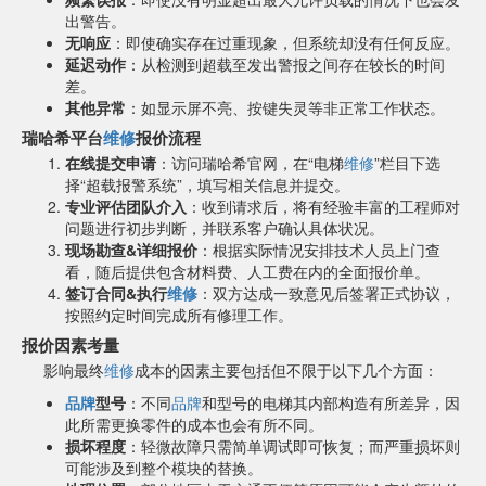
出警告。
无响应
：即使确实存在过重现象，但系统却没有任何反应。
延迟动作
：从检测到超载至发出警报之间存在较长的时间
差。
其他异常
：如显示屏不亮、按键失灵等非正常工作状态。
瑞哈希平台
维修
报价流程
在线提交申请
：访问瑞哈希官网，在“电梯
维修
”栏目下选
择“超载报警系统”，填写相关信息并提交。
专业评估团队介入
：收到请求后，将有经验丰富的工程师对
问题进行初步判断，并联系客户确认具体状况。
现场勘查&详细报价
：根据实际情况安排技术人员上门查
看，随后提供包含材料费、人工费在内的全面报价单。
签订合同&执行
维修
：双方达成一致意见后签署正式协议，
按照约定时间完成所有修理工作。
报价因素考量
影响最终
维修
成本的因素主要包括但不限于以下几个方面：
品牌
型号
：不同
品牌
和型号的电梯其内部构造有所差异，因
此所需更换零件的成本也会有所不同。
损坏程度
：轻微故障只需简单调试即可恢复；而严重损坏则
可能涉及到整个模块的替换。