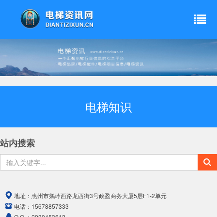
电梯知识
站内搜索
地址：
惠州市鹅岭西路龙西街3号政盈商务大厦5层F1-2单元
电话：
15678857333
Q Q ：
2930453612