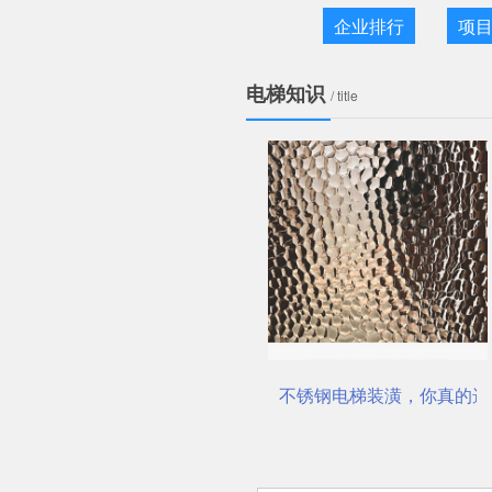
企业排行
项
电梯知识
/ title
不锈钢装饰板厂家
不锈钢电梯装潢，你真的选对了吗？
佛山市