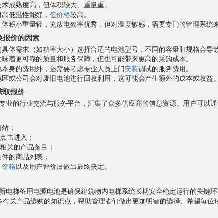
技术成熟度高，但体积较大、重量重。
耐高低温性能好，但
价格
较高。
，体积小重量轻，充放电效率优秀，但对温度敏感，需要专门的管理系统
换报价的因素
的具体需求（如功率大小）选择合适的电池型号，不同的容量和规格会导
意味着更可靠的质量和服务保障，但也可能带来更高的采购成本。
池本身的费用外，还需要考虑专业人员上门
安装
调试的服务费用。
地区或公司会对废旧电池进行回收利用，这可能会产生额外的成本或收益
获取报价
专业的行业交流与服务平台，汇集了众多供应商的信息资源。用户可以通
网站；
，点击进入；
下相关的产品条目；
条件的商品列表；
、
价格
以及用户评价后做出最终决定。
新电梯备用电源电池是确保建筑物内电梯系统长期安全稳定运行的关键环
多有关产品选购的知识点，帮助管理者们做出更加明智的选择。希望每位