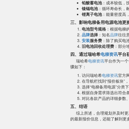
铅酸蓄电池
：成本较低，
镍镉电池
：循环寿命长，
锂离子电池
：能量密度高
三、影响电梯备用电源电池更
电池型号规格
：根据电梯
品牌
选择
：知名
品牌
往往
安装
服务费
：除了购买电
旧电池回收处理费
：部分
四、通过瑞哈希
电梯资讯
平台
瑞哈希
电梯资讯
平台作为一个
骤如下：
访问瑞哈希
电梯资讯
官方
在导航栏找到“报价板块”
选择“电梯备用电源”分类
根据自身需求筛选出符合
对比各款产品的详细参数
五、结语
综上所述，合理规划并及时更
的最新报价信息，还能了解到更