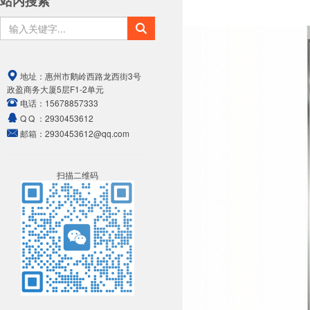
站内搜索
地址：
惠州市鹅岭西路龙西街3号
政盈商务大厦5层F1-2单元
电话：
15678857333
Q Q ：
2930453612
邮箱：
2930453612@qq.com
扫描二维码