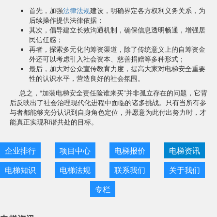
首先，加强
法律法规
建设，明确界定各方权利义务关系，为
后续操作提供法律依据；
其次，倡导建立长效沟通机制，确保信息透明畅通，增强居
民信任感；
再者，探索多元化的筹资渠道，除了传统意义上的自筹资金
外还可以考虑引入社会资本、慈善捐赠等多种形式；
最后，加大对公众宣传教育力度，提高大家对电梯安全重要
性的认识水平，营造良好的社会氛围。
总之，“加装电梯安全责任险谁来买”并非孤立存在的问题，它背
后反映出了社会治理现代化进程中面临的诸多挑战。只有当所有参
与者都能够充分认识到自身角色定位，并愿意为此付出努力时，才
能真正实现和谐共处的目标。
企业排行
项目中心
电梯报价
电梯资讯
电梯知识
电梯法规
联系我们
关于我们
专栏