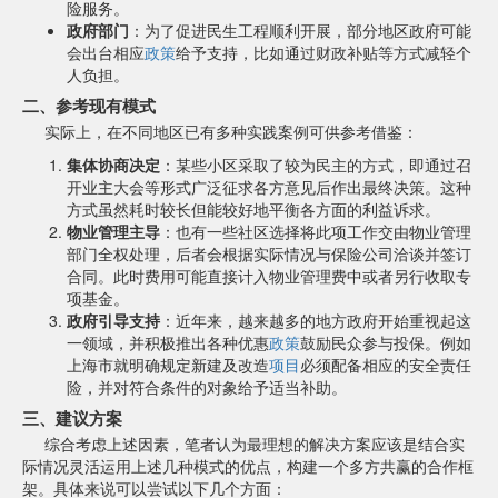
险服务。
政府部门
：为了促进民生工程顺利开展，部分地区政府可能
会出台相应
政策
给予支持，比如通过财政补贴等方式减轻个
人负担。
二、参考现有模式
实际上，在不同地区已有多种实践案例可供参考借鉴：
集体协商决定
：某些小区采取了较为民主的方式，即通过召
开业主大会等形式广泛征求各方意见后作出最终决策。这种
方式虽然耗时较长但能较好地平衡各方面的利益诉求。
物业管理主导
：也有一些社区选择将此项工作交由物业管理
部门全权处理，后者会根据实际情况与保险公司洽谈并签订
合同。此时费用可能直接计入物业管理费中或者另行收取专
项基金。
政府引导支持
：近年来，越来越多的地方政府开始重视起这
一领域，并积极推出各种优惠
政策
鼓励民众参与投保。例如
上海市就明确规定新建及改造
项目
必须配备相应的安全责任
险，并对符合条件的对象给予适当补助。
三、建议方案
综合考虑上述因素，笔者认为最理想的解决方案应该是结合实
际情况灵活运用上述几种模式的优点，构建一个多方共赢的合作框
架。具体来说可以尝试以下几个方面：