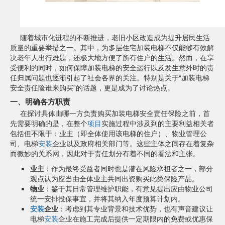
随着城市化进程的不断推进，老旧小区改造成为提升居民生活
质量的重要举措之一。其中，为多层住宅加装电梯不仅能够有效解
决老年人出行难题，还极大地方便了所有住户的生活。然而，在享
受便利的同时，如何保障加装电梯的安全运行以及发生意外时的责
任归属问题也逐渐引起了社会各界的关注。特别是关于“加装电梯
安全责任险谁来购买”的话题，更是成为了讨论热点。
一、明确各方职责
在探讨具体由哪一方负责购买加装电梯安全责任保险之前，首
先需要明确的是，在整个
项目
实施过程中涉及到的主要利益相关者
包括但不限于：业主（即全体使用该电梯的住户）、物业管理公
司、电梯
安装
企业以及政府相关部门等。这些主体之间存在着复杂
而微妙的关系网，因此对于责任划分有着不同的看法和主张。
业主
：作为最终受益者同时也是潜在风险承担者之一，部分
观点认为应当由全体业主共同出资购买此类保险产品。
物业
：鉴于其日常管理维护职能，有意见提出应由物业公司
统一安排投保事宜，并将其纳入年度预算计划内。
安装
企业
：考虑到其专业背景和技术优势，也有声音建议让
电梯
安装
企业在施工完成后提供一定期限内的免费或优惠保