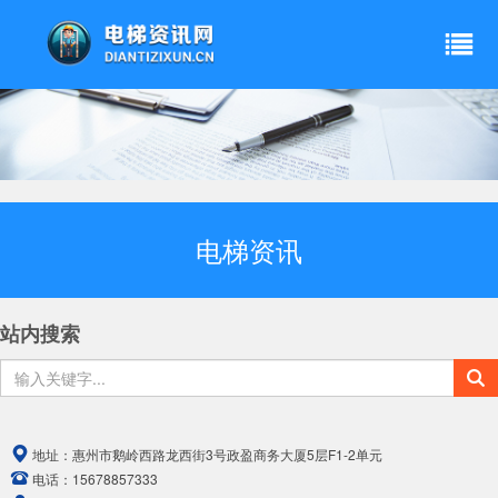
电梯资讯
站内搜索
地址：
惠州市鹅岭西路龙西街3号政盈商务大厦5层F1-2单元
电话：
15678857333