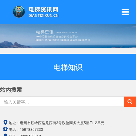
电梯知识
站内搜索
地址：
惠州市鹅岭西路龙西街3号政盈商务大厦5层F1-2单元
电话：
15678857333
Q Q ：
2930453612