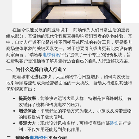
在当今快速发展的商业环境中，商场作为人们日常生活的重要
组成部分，其设施的现代化程度直接影响着消费者的购物体验。其
中，自动人行道不仅是连接不同楼层或区域的有效工具，更是提升
商场整体形象的关键因素之一。对于想要引入或者更新此类设备的
商家而言，“瑞哈希
电梯资讯
平台”提供了一个专业的报价板块，旨
在帮助客户更准确地了解并选择适合自己的自动人行道解决方案。
一、为什么选择自动人行道？
随着城市化进程加快，大型购物中心日益增多，如何高效便捷
地引导顾客流动成为经营者面临的一大挑战。自动人行道以其独特
优势脱颖而出：
提高效率
：能够快速运送大量人群，特别是在高峰时段，有
效缓解了楼梯和传统电梯的压力。
增强体验
：平缓舒适的移动方式为老人、小孩以及携带重物
的顾客提供了极大便利。
美观大方
：现代设计风格多样，可根据商场内部
装饰
进行定
制，不仅实用还能起到美化作用。
二、瑞哈希
电梯资讯
平台介绍