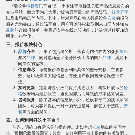
“瑞哈希
电梯资讯
平台”是一个专注于电梯及关联产品信息发布的
专业网站，致力于为广大用户提供最新最全的产品资讯、
技术分享
以及市场动态等内容。其中，针对商场自动人行道设备
安装
的报价
服务尤为突出，通过该平台，用户可以轻松获取到来自国内外知名
品牌
的详细报价单，并且还支持在线比较功能，让决策过程更加透
明化、科学化。
三、报价板块特色
品牌
齐全
：汇集了包括奥的斯、蒂森克虏伯在内的众多
国际
知名
品牌
，同时也涵盖了部分性价比高的国产
品牌
，满足不
同层次的需求。
信息详尽
：每份报价单都会列出具体的型号规格、主要参
数、适用场景等关键信息，方便用户根据自身情况进行筛
选。
实时更新
：定期与各供应商保持沟通联系，确保所展示的
价
格
数据均为最新状态，避免因滞后而导致的成本估算误差。
咨询服务
：除了基本的信息展示外，还设有专门的技术顾问
团队，可为客户提供一对一的专业指导，解答关于选购、
安
装
等方面的疑问。
四、如何利用好这个平台？
首先，明确自身需求是前提条件。比如考虑
安装
地点的空间大
小、预期承载量等因素；其次，充分利用平台上提供的各项资源，