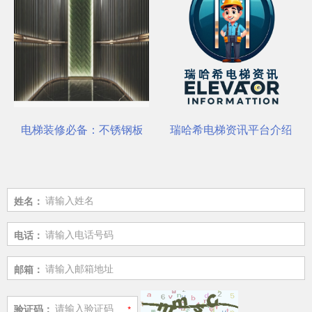
一站式选材中心 | 电梯装饰
电梯装修必备：不锈钢板安装与养护要点
瑞哈希电梯资讯平台介绍
姓名：
电话：
邮箱：
验证码：