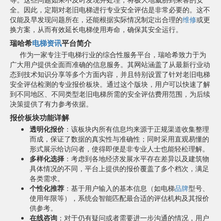
全。因此，定期对老旧电梯进行专业安全评估是非常必要的。这不
仅能及早发现问题所在，还能根据实际情况制定出合理的
维修
或更
换方案，从而有效延长电梯使用寿命，确保其安全运行。
瑞哈希
电梯资讯
平台简介
作为一家专注于电梯行业的综合性服务平台，瑞哈希致力于为
广大用户提供全面而准确的信息服务。其网站涵盖了从最新行业动
态到技术知识分享等多个方面内容，并且特别设置了针对老旧电梯
安全评估检测的专业报价板块。通过这个版块，用户可以快速了解
到不同地区、不同类型老旧电梯所需的安全评估费用范围，为后续
决策提供了有力参考依据。
报价板块功能详解
透明化报价
：该板块内所有信息均来源于正规渠道收集整理
而成，保证了数据的真实性与准确性；同时采用直观易懂的
形式展示给访问者，使得即便是非专业人士也能轻松理解。
多样化选择
：考虑到各地经济发展水平存在差异以及建筑物
具体情况的不同，平台上提供的报价覆盖了多个档次，满足
各类需求。
个性化推荐
：基于用户输入的基本信息（如电梯
品牌
型号、
使用年限等），系统会智能匹配最合适的评估机构及其报价
供参考。
在线咨询
：对于仍有疑问或者需要进一步沟通的情况，用户