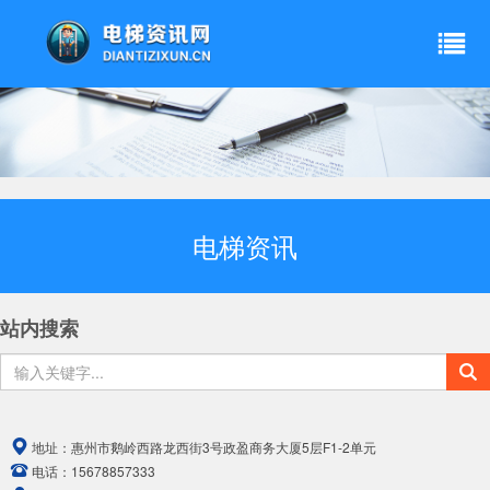
电梯资讯
站内搜索
地址：
惠州市鹅岭西路龙西街3号政盈商务大厦5层F1-2单元
电话：
15678857333