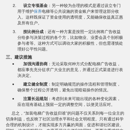
设立专项基金
：另一种较为合理的模式是通过设立专门
用于维护
保养
电梯等公共设施的资金账户来管理这部分收
入。这样既保证了资金使用的透明度，又能确保收益真正惠
及所有住户。
按比例分成
：还有一种方案是按照一定比例将广告收益
分给参与决策过程的各个方，比如物业、业委会及个别积极
参与者等。这种方式可以调动大家的积极性，但也需谨慎处
理好公平性问题。
三、建议措施
加强沟通协商
：无论采取何种方式分配电梯广告收益，
都应事先充分征求广大业主的意见，并通过正式渠道进行表
决决定。
建立健全制度
：制定明确规范的操作流程和管理制度，
确保整个过程公开透明，避免出现暗箱操作的情况。
注重长远规划
：考虑到未来可能出现的各种变化因素，
应在现有基础上预留一定的调整空间，以便灵活应对。
总之，“加装电梯广告收益归谁”的问题不仅关系到每一位业主的
切身利益，也反映了社区治理水平和社会文明程度。只有通过科学
合理的机制设计，才能实现多方共赢的局面，促进和谐社区建设。