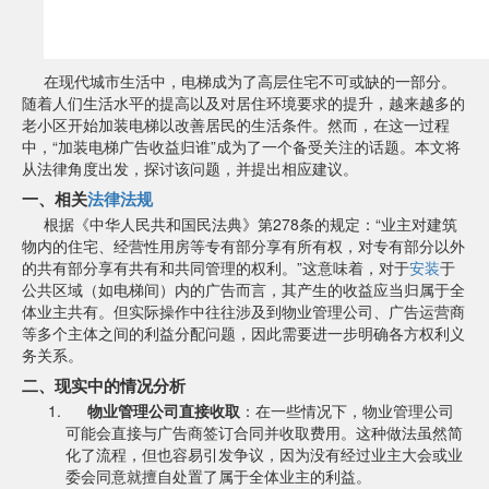
在现代城市生活中，电梯成为了高层住宅不可或缺的一部分。
随着人们生活水平的提高以及对居住环境要求的提升，越来越多的
老小区开始加装电梯以改善居民的生活条件。然而，在这一过程
中，“加装电梯广告收益归谁”成为了一个备受关注的话题。本文将
从法律角度出发，探讨该问题，并提出相应建议。
一、相关
法律法规
根据《中华人民共和国民法典》第278条的规定：“业主对建筑
物内的住宅、经营性用房等专有部分享有所有权，对专有部分以外
的共有部分享有共有和共同管理的权利。”这意味着，对于
安装
于
公共区域（如电梯间）内的广告而言，其产生的收益应当归属于全
体业主共有。但实际操作中往往涉及到物业管理公司、广告运营商
等多个主体之间的利益分配问题，因此需要进一步明确各方权利义
务关系。
二、现实中的情况分析
物业管理公司直接收取
：在一些情况下，物业管理公司
可能会直接与广告商签订合同并收取费用。这种做法虽然简
化了流程，但也容易引发争议，因为没有经过业主大会或业
委会同意就擅自处置了属于全体业主的利益。