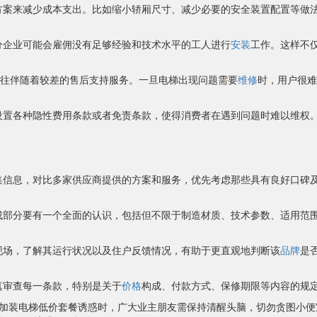
方案来减少成本支出。比如缩小轿厢尺寸、减少必要的安全装置配置等做
分企业可能会雇佣没有足够经验和技术水平的工人进行
安装
工作。这样不
往往伴随着较差的售后支持服务。一旦电梯出现问题需要
维修
时，用户很难
设置各种隐性费用条款或者免责条款，使得消费者在遇到问题时难以维权
集信息，对比多家供应商提供的方案和服务，优先考虑那些具有良好口碑
成部分要有一个全面的认识，包括但不限于制造材质、技术参数、适用范
现场，了解其运行状况以及住户反馈情况，有助于更直观地判断该
品牌
是
真审查每一条款，特别是关于
价格
构成、付款方式、保修期限等内容的规
加装电梯低价套餐诱惑时，广大业主朋友需保持清醒头脑，切勿贪图小便