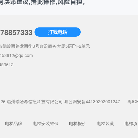
678857333
打我电话
市鹅岭西路龙西街3号政盈商务大厦5层F1-2单元
453612@qq.com
453612
022-2026 惠州瑞哈希信息科技有限公司
粤公网安备44130202001247
粤IC
电梯品牌
电梯安装维保
电梯报价
电梯装潢
电梯项