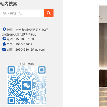
站内搜索
地址：
惠州市鹅岭西路龙西街3号
政盈商务大厦5层F1-2单元
电话：
15678857333
Q Q ：
2930453612
邮箱：
2930453612@qq.com
扫描二维码