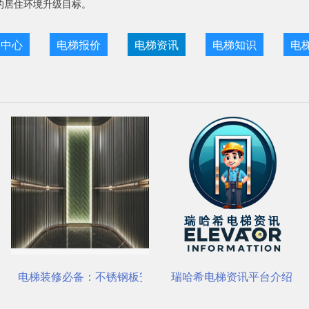
的居住环境升级目标。
目中心
电梯报价
电梯资讯
电梯知识
电
心 | 电梯装饰
修必备：不锈钢板安装与养护要点
瑞哈希电梯资讯平台介绍
菱王