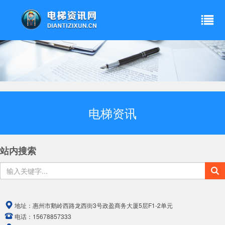
电梯资讯
站内搜索
地址：
惠州市鹅岭西路龙西街3号政盈商务大厦5层F1-2单元
电话：
15678857333