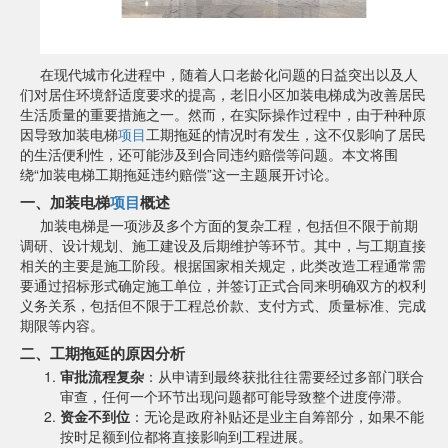
在现代城市化进程中，随着人口老龄化问题的日益突出以及人
们对居住环境舒适度要求的提高，老旧小区加装电梯成为改善居民
生活质量的重要措施之一。然而，在实际操作过程中，由于种种原
因导致加装电梯
项目
工期拖延的情况时有发生，这不仅影响了居民
的生活便利性，还可能涉及到合同违约赔偿等问题。本文将围
绕“加装电梯工期拖延违约赔偿”这一主题展开讨论。
一、加装电梯
项目
概述
加装电梯是一项涉及多个方面的复杂工程，包括但不限于前期
调研、设计规划、施工建设及后期维护等环节。其中，与工期直接
相关的主要是施工阶段。根据国家相关规定，此类改造工程通常需
要通过招标形式确定施工单位，并签订正式合同来明确双方的权利
义务关系，包括但不限于工程总价款、支付方式、质量标准、完成
期限等内容。
二、工期拖延的原因分析
审批流程复杂
：从申请到最终获批往往需要经过多部门联合
审查，任何一个环节出现问题都可能导致整个进度停滞。
资金不到位
：无论是政府补贴还是业主自筹部分，如果不能
按时足额到位都将直接影响到工程进展。