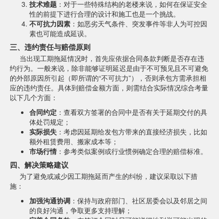
技术难题
：对于一些特殊结构的老楼来说，如何在保证安全
性的前提下进行合理的设计和施工也是一个挑战。
不可抗力因素
：如恶劣天气条件、突发事件等非人为可控因
素也可能造成延误。
三、违约责任与赔偿原则
当出现工期拖延情况时，首先应依据合同条款判断是否存在违
约行为。一般来说，除非能够证明延迟是由于不可预见且不可避免
的外部原因所引起（即所谓的“不可抗力”），否则承包方需承担相
应的违约责任。具体到赔偿金额方面，则需结合实际情况综合考量
以下几个方面：
合同约定
：查看双方签署的合同中是否有关于延期交付的具
体处罚规定；
实际损失
：考虑因延期给发包方带来的直接经济损失，比如
额外租赁费用、搬家成本等；
市场行情
：参考类似案例或行业惯例确定合理的赔偿标准。
四、解决策略建议
为了避免或减少因工期拖延而产生的纠纷，建议采取以下措
施：
加强沟通协调
：保持与政府部门、社区居委会以及邻居之间
的良好沟通，争取更多支持理解；