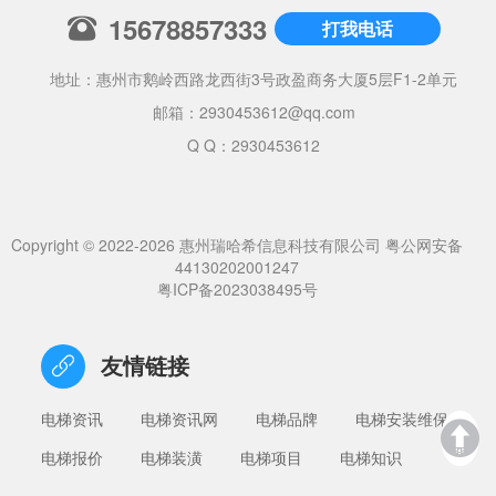
15678857333
打我电话
地址：惠州市鹅岭西路龙西街3号政盈商务大厦5层F1-2单元
邮箱：
2930453612@qq.com
Q Q：2930453612
Copyright © 2022-2026 惠州瑞哈希信息科技有限公司
粤公网安备
44130202001247
粤ICP备2023038495号
友情链接
电梯资讯
电梯资讯网
电梯品牌
电梯安装维保
电梯报价
电梯装潢
电梯项目
电梯知识