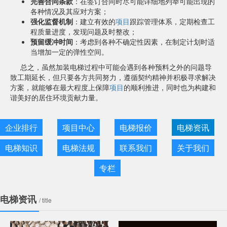
完善合同条款
：在签订合同时尽可能详细地列举可能出现的
各种情况及其应对方案；
强化监督机制
：建立有效的
项目
跟踪管理体系，定期检查工
程质量进度，发现问题及时整改；
预留缓冲时间
：考虑到各种不确定性因素，在制定计划时适
当增加一定的弹性空间。
总之，虽然加装电梯过程中可能会遇到各种预料之外的问题导
致工期延长，但只要各方共同努力，遵循契约精神并积极寻求解决
方案，就能够在最大程度上保障
项目
的顺利推进，同时也为构建和
谐美好的居住环境贡献力量。
企业排行
项目中心
电梯报价
电梯资讯
电梯知识
电梯法规
联系我们
关于我们
专栏
电梯资讯
/ title