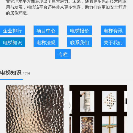
业管理水平方面展现出了巨大潜力。未来，随着更多先进技术的应
用与发展，相信该平台还将带来更多惊喜，助力打造更加安全舒适
的居住环境。
企业排行
项目中心
电梯报价
电梯资讯
电梯知识
电梯法规
联系我们
关于我们
专栏
电梯知识
/ title