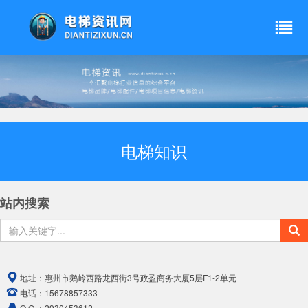
电梯知识
站内搜索
地址：
惠州市鹅岭西路龙西街3号政盈商务大厦5层F1-2单元
电话：
15678857333
Q Q ：
2930453612