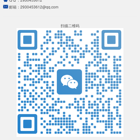
邮箱：
2930453612@qq.com
扫描二维码