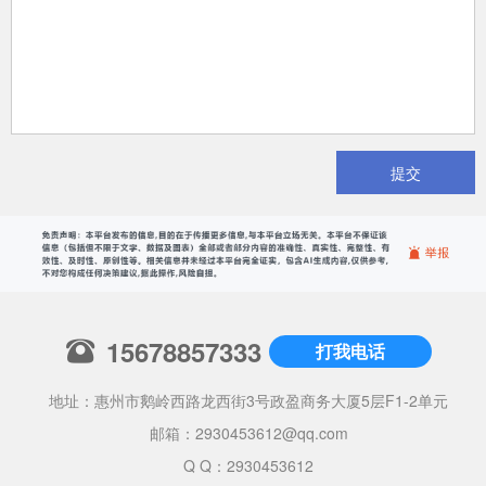
提交
15678857333
打我电话
地址：惠州市鹅岭西路龙西街3号政盈商务大厦5层F1-2单元
邮箱：
2930453612@qq.com
Q Q：2930453612