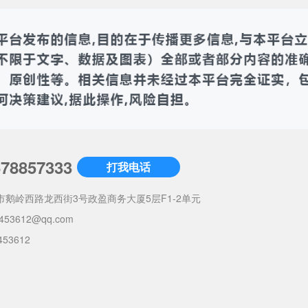
678857333
打我电话
市鹅岭西路龙西街3号政盈商务大厦5层F1-2单元
453612@qq.com
453612