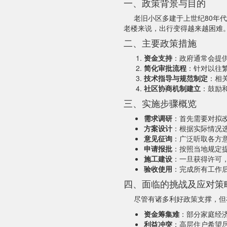
一、政策背景与目的
老旧小区多建于上世纪80年
老楼来说，出行变得越来越困难
二、主要政策措施
资金支持
：政府通常会提
简化审批流程
：针对以往
技术指导与规范制定
：相
社区协商机制建立
：鼓励
三、实施步骤概览
需求调研
：首先需要对拟
方案设计
：根据实际情况
意见征询
：广泛听取各方
申请报批
：按照当地规定
施工建设
：一旦获得许可
验收使用
：完成所有工作
四、面临的挑战及应对策
尽管有诸多利好政策支撑，但
资金筹集难
：部分家庭经
利益冲突
：高层住户希望