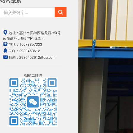
站内搜索
地址：
惠州市鹅岭西路龙西街3号
政盈商务大厦5层F1-2单元
电话：
15678857333
Q Q ：
2930453612
邮箱：
2930453612@qq.com
扫描二维码