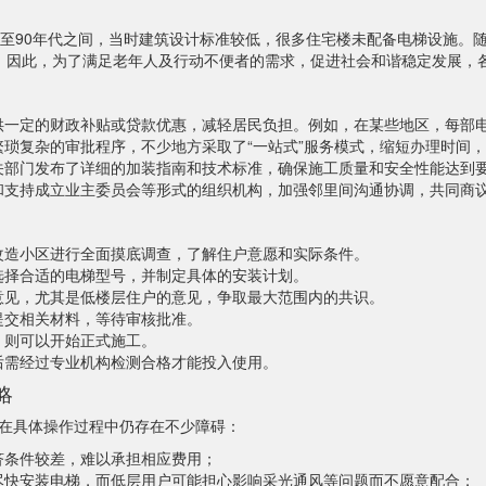
代至90年代之间，当时建筑设计标准较低，很多住宅楼未配备电梯设施。
。因此，为了满足老年人及行动不便者的需求，促进社会和谐稳定发展，
供一定的财政补贴或贷款优惠，减轻居民负担。例如，在某些地区，每部
繁琐复杂的审批程序，不少地方采取了“一站式”服务模式，缩短办理时间
关部门发布了详细的加装指南和技术标准，确保施工质量和安全性能达到
和支持成立业主委员会等形式的组织机构，加强邻里间沟通协调，共同商
改造小区进行全面摸底调查，了解住户意愿和实际条件。
选择合适的电梯型号，并制定具体的安装计划。
意见，尤其是低楼层住户的意见，争取最大范围内的共识。
提交相关材料，等待审核批准。
，则可以开始正式施工。
后需经过专业机构检测合格才能投入使用。
略
在具体操作过程中仍存在不少障碍：
济条件较差，难以承担相应费用；
尽快安装电梯，而低层用户可能担心影响采光通风等问题而不愿意配合；