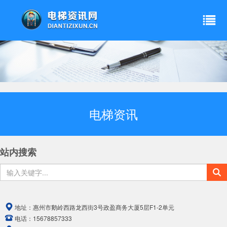
电梯资讯
站内搜索
地址：
惠州市鹅岭西路龙西街3号政盈商务大厦5层F1-2单元
电话：
15678857333