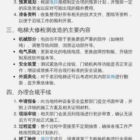
预算规划
：根据
项目
规模制定合理的预算计划，并预留一定
的应急资金以应对可能出现的额外费用。
准备资料
：收集整理好所有相关的技术文件、图纸等资料，
以便于后续工作的顺利开展。
三、电梯大修检测改造的主要内容
机械部分
：包括但不限于更换磨损严重的部件（如钢丝
绳）、调整导轨间隙、润滑运动部件等。
电气系统
：更新老化的电线电缆、更换故障控制板、升级控
制系统软件版本等。
安全装置
：测试紧急停止按钮、门锁机构等功能是否正常运
作；增设或替换不符合现行标准的安全设施。
外观美化
：对于老旧电梯还可以考虑对其内部
装饰
进行翻
新，提升乘坐体验。
四、办理合规手续
申请报备
：向当地特种设备安全监察部门提交书面申请，并
附上详细的施工方案及相关证明材料。
现场审核
：相关部门会派员到现场进行初步审查，确认无误
后方可开始正式施工。
过程监督
：整个过程中需接受不定期抽查，确保各项工作严
格按照既定计划执行。
竣工验收
：
项目
完成后，须邀请第三方检验机构进行全面检