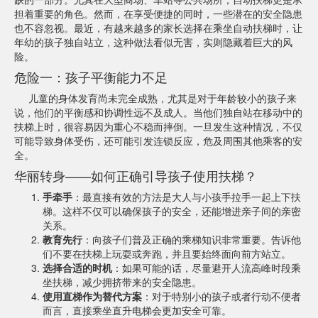
担着重要的角色。然而，在享受便捷的同时，一些潜在的安全隐患
也不容忽视。最近，有越来越多的家长选择在乘坐自动扶梯时，让
年幼的孩子独自站立，这种做法看似无害，实则隐藏着巨大的风
险。
危险一：孩子平衡能力不足
儿童的身体发育尚未完全成熟，尤其是对于年龄较小的孩子来
说，他们的平衡感和协调性远不及成人。当他们独自站在移动中的
扶梯上时，很容易因为重心不稳而摔倒。一旦发生这种情况，不仅
可能导致身体受伤，还可能引发连锁反应，危及周围其他乘客的安
全。
华丽转身——如何正确引导孩子使用扶梯？
手牵手
：最直接有效的方法是大人与小孩手拉手一起上下扶
梯。这样不仅可以确保孩子的安全，还能增进亲子间的亲密
关系。
教育先行
：向孩子们普及正确的乘梯知识非常重要。告诉他
们不要在扶梯上玩耍或奔跑，并且要始终面向前方站立。
选择合适的时机
：如果可能的话，尽量避开人流高峰时段乘
坐扶梯，减少拥挤带来的安全隐患。
使用直梯作为替代方案
：对于特别小的孩子或者行动不便者
而言，直接乘坐直升电梯会更加安全可靠。