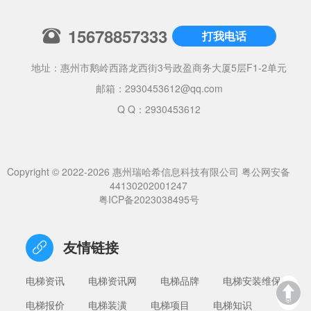
15678857333
打我电话
地址：惠州市鹅岭西路龙西街3号政盈商务大厦5层F1-2单元
邮箱：
2930453612@qq.com
Q Q：2930453612
Copyright © 2022-2026 惠州瑞哈希信息科技有限公司
粤公网安备
44130202001247
粤ICP备2023038495号
友情链接
电梯资讯
电梯资讯网
电梯品牌
电梯安装维保
电梯报价
电梯装潢
电梯项目
电梯知识