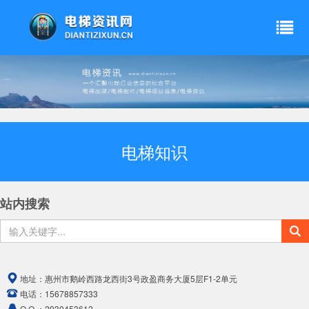
电梯知识
站内搜索
地址：
惠州市鹅岭西路龙西街3号政盈商务大厦5层F1-2单元
电话：
15678857333
Q Q ：
2930453612