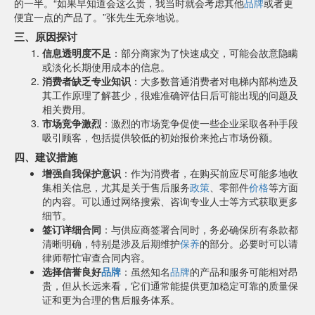
的一半。“如果早知道会这么贵，我当时就会考虑其他
品牌
或者更
便宜一点的产品了。”张先生无奈地说。
三、原因探讨
信息透明度不足
：部分商家为了快速成交，可能会故意隐瞒
或淡化长期使用成本的信息。
消费者缺乏专业知识
：大多数普通消费者对电梯内部构造及
其工作原理了解甚少，很难准确评估日后可能出现的问题及
相关费用。
市场竞争激烈
：激烈的市场竞争促使一些企业采取各种手段
吸引顾客，包括提供较低的初始报价来抢占市场份额。
四、建议措施
增强自我保护意识
：作为消费者，在购买前应尽可能多地收
集相关信息，尤其是关于售后服务
政策
、零部件
价格
等方面
的内容。可以通过网络搜索、咨询专业人士等方式获取更多
细节。
签订详细合同
：与供应商签署合同时，务必确保所有条款都
清晰明确，特别是涉及后期维护
保养
的部分。必要时可以请
律师帮忙审查合同内容。
选择信誉良好
品牌
：虽然知名
品牌
的产品和服务可能相对昂
贵，但从长远来看，它们通常能提供更加稳定可靠的质量保
证和更为合理的售后服务体系。