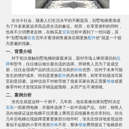
在当今社会，随着人们生活水平的不断提高，别墅电梯逐渐成
为了许多家庭追求高品质生活的象征。然而，在享受便利的同时，
也有不少消费者反映，在购买及
安装
过程中遇到了一些问题，其
中“别墅电梯
安装
完毕才看清销售避谈后期更换
配件
价”就是一个较
为普遍的现象。
一、背景介绍
对于初次接触别墅电梯的家庭来说，面对市场上琳琅满目的
品
牌
和型号，往往难以做出最合适的选择。而销售人员为了促成交
易，往往会强调产品的优点以及当前的
价格
优势，但对于未来可能
发生的维护成本、特别是更换
配件
的具体费用，则常常轻描淡写甚
至刻意回避。这种信息不对称导致了很多买家在真正需要
维修
或更
换零件时才发现实际开销远超预期，从而产生不满情绪。
二、案例分析
张先生就是这样一个例子。几年前，他在装修自家别墅时决定
安装
一部家用电梯，并最终选择了一款中高端产品。当时，销售人
员向他保证这款电梯不仅质量上乘而且后续服务也非常到位。但当
几年后电梯出现故障需要更换部分组件时，张先生惊讶地发现这些
看似不起眼的小零件竟然
价格
不菲，整体
维修
费用接近了电梯原价