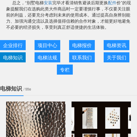
总之，“别墅电梯
安装
完毕才看清销售避谈后期更换
配件
价”的现
象提醒我们在选购此类大件商品时一定要谨慎行事，不仅要关注眼
前的利益，还要充分考虑到未来的使用成本。通过提高自身辨别能
力、加强沟通交流以及选择值得信赖的合作对象，才能更好地避免
不必要的经济损失，享受到真正舒适便捷的生活体验。
企业排行
项目中心
电梯报价
电梯资讯
电梯知识
电梯法规
联系我们
关于我们
专栏
电梯知识
/ title