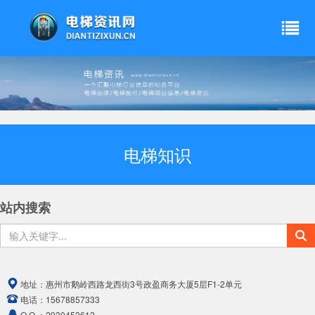
电梯知识
站内搜索
地址：
惠州市鹅岭西路龙西街3号政盈商务大厦5层F1-2单元
电话：
15678857333
Q Q ：
2930453612