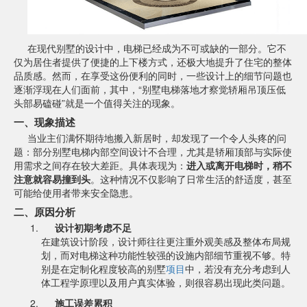
在现代别墅的设计中，电梯已经成为不可或缺的一部分。它不
仅为居住者提供了便捷的上下楼方式，还极大地提升了住宅的整体
品质感。然而，在享受这份便利的同时，一些设计上的细节问题也
逐渐浮现在人们面前，其中，“别墅电梯落地才察觉轿厢吊顶压低
头部易磕碰”就是一个值得关注的现象。
一、现象描述
当业主们满怀期待地搬入新居时，却发现了一个令人头疼的问
题：部分别墅电梯内部空间设计不合理，尤其是轿厢顶部与实际使
用需求之间存在较大差距。具体表现为：
进入或离开电梯时，稍不
注意就容易撞到头
。这种情况不仅影响了日常生活的舒适度，甚至
可能给使用者带来安全隐患。
二、原因分析
设计初期考虑不足
在建筑设计阶段，设计师往往更注重外观美感及整体布局规
划，而对电梯这种功能性较强的设施内部细节重视不够。特
别是在定制化程度较高的别墅
项目
中，若没有充分考虑到人
体工程学原理以及用户真实体验，则很容易出现此类问题。
施工误差累积