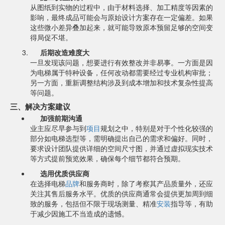
从图纸到实物的过程中，由于材料选择、加工精度等因素的
影响，最终成品可能会与原始设计方案存在一定偏差。如果
这些微小差异叠加起来，就可能导致原本预留足够的空间变
得局促不堪。
后期改造难度大
一旦发现该问题，想要进行有效整改并非易事。一方面是因
为电梯属于特种设备，任何改动都需要经过专业机构审批；
另一方面，重新调整结构涉及到成本增加和技术复杂性提高
等问题。
三、解决方案建议
加强前期沟通
业主应尽早参与到
项目
规划之中，特别是对于个性化较强的
部分如电梯选型等，需明确提出自己的需求和偏好。同时，
要求设计团队提供详细的空间尺寸图，并通过虚拟现实技术
等方式提前预览效果，确保每个细节都符合预期。
选用优质供应商
在选择电梯
品牌
和服务商时，除了考察其产品质量外，还应
关注其售后服务水平。优质的供应商通常会提供更加周到细
致的服务，包括但不限于现场测量、精准
安装
指导等，有助
于减少因施工不当造成的遗憾。