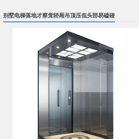
别墅电梯落地才察觉轿厢吊顶压低头部易磕碰