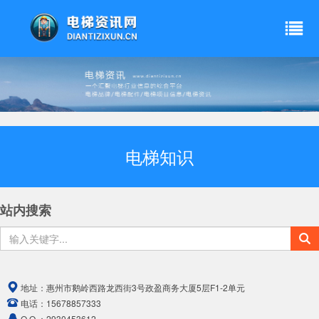
电梯知识
站内搜索
地址：
惠州市鹅岭西路龙西街3号政盈商务大厦5层F1-2单元
电话：
15678857333
Q Q ：
2930453612