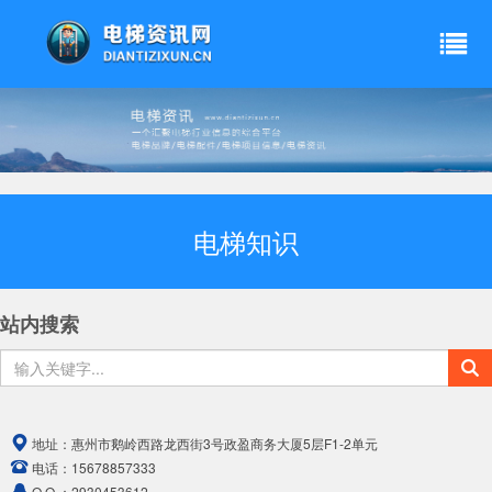
电梯知识
站内搜索
地址：
惠州市鹅岭西路龙西街3号政盈商务大厦5层F1-2单元
电话：
15678857333
Q Q ：
2930453612