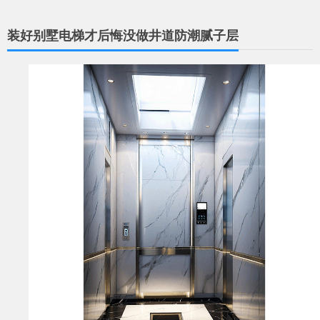
装好别墅电梯才后悔没做井道防潮腻子层