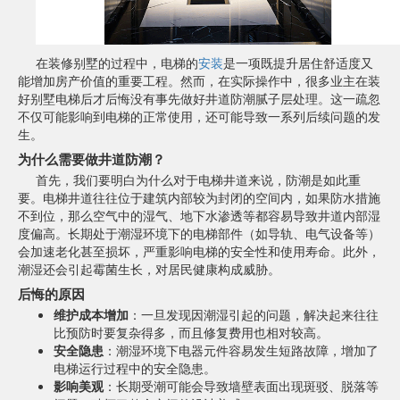
在装修别墅的过程中，电梯的
安装
是一项既提升居住舒适度又
能增加房产价值的重要工程。然而，在实际操作中，很多业主在装
好别墅电梯后才后悔没有事先做好井道防潮腻子层处理。这一疏忽
不仅可能影响到电梯的正常使用，还可能导致一系列后续问题的发
生。
为什么需要做井道防潮？
首先，我们要明白为什么对于电梯井道来说，防潮是如此重
要。电梯井道往往位于建筑内部较为封闭的空间内，如果防水措施
不到位，那么空气中的湿气、地下水渗透等都容易导致井道内部湿
度偏高。长期处于潮湿环境下的电梯部件（如导轨、电气设备等）
会加速老化甚至损坏，严重影响电梯的安全性和使用寿命。此外，
潮湿还会引起霉菌生长，对居民健康构成威胁。
后悔的原因
维护成本增加
：一旦发现因潮湿引起的问题，解决起来往往
比预防时要复杂得多，而且修复费用也相对较高。
安全隐患
：潮湿环境下电器元件容易发生短路故障，增加了
电梯运行过程中的安全隐患。
影响美观
：长期受潮可能会导致墙壁表面出现斑驳、脱落等