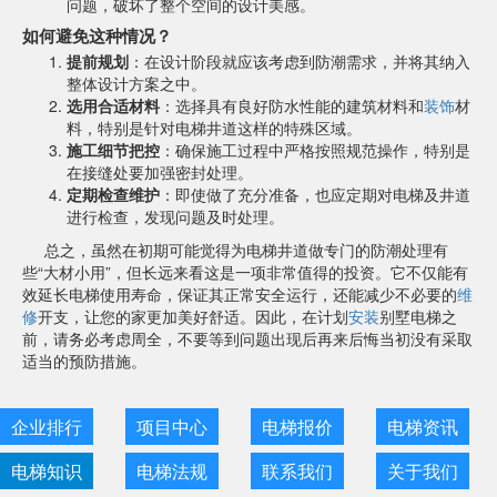
问题，破坏了整个空间的设计美感。
如何避免这种情况？
提前规划
：在设计阶段就应该考虑到防潮需求，并将其纳入
整体设计方案之中。
选用合适材料
：选择具有良好防水性能的建筑材料和
装饰
材
料，特别是针对电梯井道这样的特殊区域。
施工细节把控
：确保施工过程中严格按照规范操作，特别是
在接缝处要加强密封处理。
定期检查维护
：即使做了充分准备，也应定期对电梯及井道
进行检查，发现问题及时处理。
总之，虽然在初期可能觉得为电梯井道做专门的防潮处理有
些“大材小用”，但长远来看这是一项非常值得的投资。它不仅能有
效延长电梯使用寿命，保证其正常安全运行，还能减少不必要的
维
修
开支，让您的家更加美好舒适。因此，在计划
安装
别墅电梯之
前，请务必考虑周全，不要等到问题出现后再来后悔当初没有采取
适当的预防措施。
企业排行
项目中心
电梯报价
电梯资讯
电梯知识
电梯法规
联系我们
关于我们