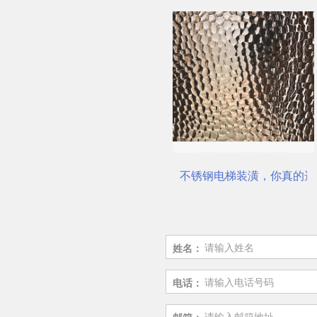
板厂家
不锈钢电梯装潢，你真的选对了吗？
佛山市鼎钻钢业有限
姓名：
电话：