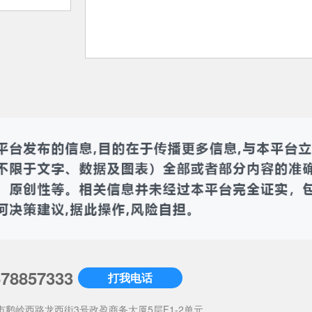
678857333
打我电话
市鹅岭西路龙西街3号政盈商务大厦5层F1-2单元