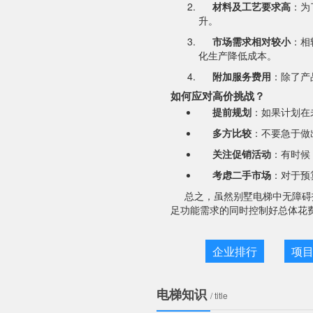
材料及工艺要求高
：为
升。
市场需求相对较小
：相
化生产降低成本。
附加服务费用
：除了产
如何应对高价挑战？
提前规划
：如果计划在
多方比较
：不要急于做
关注促销活动
：有时候
考虑二手市场
：对于预
总之，虽然别墅电梯中无障碍
足功能需求的同时控制好总体花
企业排行
项
电梯知识
/ title