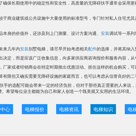
了确保长期使用中的稳定性和安全性，高质量的无障碍扶手通常会采用更
较于商业建筑或公共设施中大量使用的标准型号，专门针对私人住宅尤其
品本身的价值外，还涉及到上门测量、设计方案沟通、
安装
调试等一系列
未来几年内
安装
别墅电梯，请尽早开始考虑相关
配件
的选择，并将其纳入
出决定，而是应该广泛收集信息，向多家供应商咨询报价和服务内容，从
，厂家或者经销商会在特定时期推出优惠活动。抓住这样的机会购买，可
算有限但又确实需要无障碍设施的家庭而言，也可以考虑从信誉良好的二
扶手的选配可能会带来一定的经济负担，但对于那些真正需要的人来说，
费。希望每位业主都能为自己和家人创造一个既美观又实用的生活环境。
目中心
电梯报价
电梯资讯
电梯知识
电