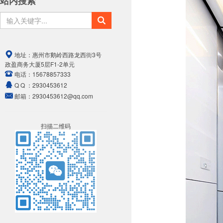
站内搜索
地址：
惠州市鹅岭西路龙西街3号
政盈商务大厦5层F1-2单元
电话：
15678857333
Q Q ：
2930453612
邮箱：
2930453612@qq.com
扫描二维码