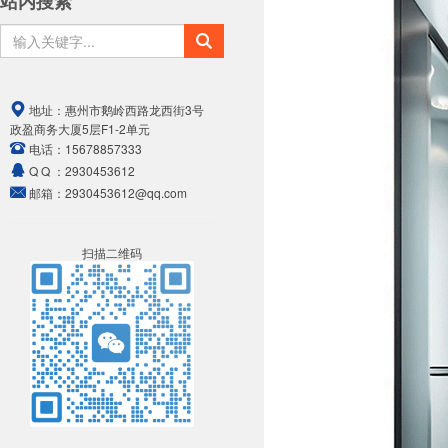
站内搜索
地址：
惠州市鹅岭西路龙西街3号
政盈商务大厦5层F1-2单元
电话：
15678857333
Q Q ：
2930453612
邮箱：
2930453612@qq.com
扫描二维码