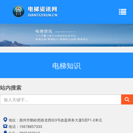
电梯知识
站内搜索
地址：
惠州市鹅岭西路龙西街3号政盈商务大厦5层F1-2单元
电话：
15678857333
Q Q ：
2930453612