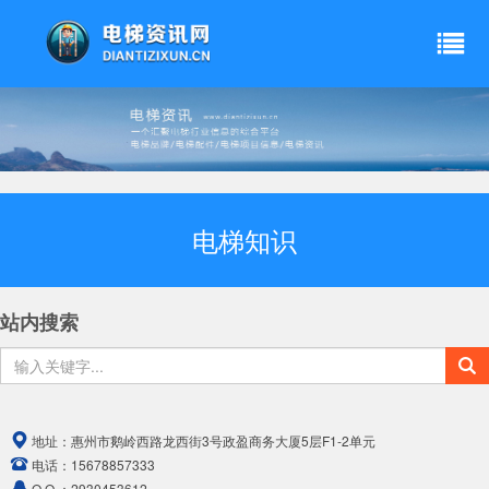
电梯知识
站内搜索
地址：
惠州市鹅岭西路龙西街3号政盈商务大厦5层F1-2单元
电话：
15678857333
Q Q ：
2930453612