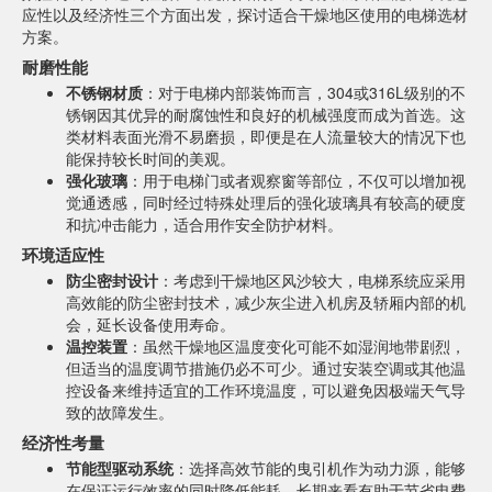
应性以及经济性三个方面出发，探讨适合干燥地区使用的电梯选材
方案。
耐磨性能
不锈钢材质
：对于电梯内部装饰而言，304或316L级别的不
锈钢因其优异的耐腐蚀性和良好的机械强度而成为首选。这
类材料表面光滑不易磨损，即便是在人流量较大的情况下也
能保持较长时间的美观。
强化玻璃
：用于电梯门或者观察窗等部位，不仅可以增加视
觉通透感，同时经过特殊处理后的强化玻璃具有较高的硬度
和抗冲击能力，适合用作安全防护材料。
环境适应性
防尘密封设计
：考虑到干燥地区风沙较大，电梯系统应采用
高效能的防尘密封技术，减少灰尘进入机房及轿厢内部的机
会，延长设备使用寿命。
温控装置
：虽然干燥地区温度变化可能不如湿润地带剧烈，
但适当的温度调节措施仍必不可少。通过安装空调或其他温
控设备来维持适宜的工作环境温度，可以避免因极端天气导
致的故障发生。
经济性考量
节能型驱动系统
：选择高效节能的曳引机作为动力源，能够
在保证运行效率的同时降低能耗，长期来看有助于节省电费